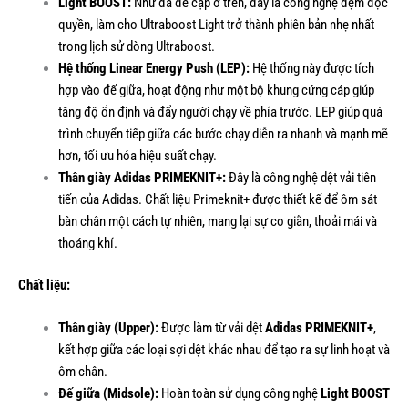
Light BOOST:
Như đã đề cập ở trên, đây là công nghệ đệm độc
quyền, làm cho Ultraboost Light trở thành phiên bản nhẹ nhất
trong lịch sử dòng Ultraboost.
Hệ thống Linear Energy Push (LEP):
Hệ thống này được tích
hợp vào đế giữa, hoạt động như một bộ khung cứng cáp giúp
tăng độ ổn định và đẩy người chạy về phía trước. LEP giúp quá
trình chuyển tiếp giữa các bước chạy diễn ra nhanh và mạnh mẽ
hơn, tối ưu hóa hiệu suất chạy.
Thân giày Adidas PRIMEKNIT+:
Đây là công nghệ dệt vải tiên
tiến của Adidas. Chất liệu Primeknit+ được thiết kế để ôm sát
bàn chân một cách tự nhiên, mang lại sự co giãn, thoải mái và
thoáng khí.
Chất liệu:
Thân giày (Upper):
Được làm từ vải dệt
Adidas PRIMEKNIT+
,
kết hợp giữa các loại sợi dệt khác nhau để tạo ra sự linh hoạt và
ôm chân.
Đế giữa (Midsole):
Hoàn toàn sử dụng công nghệ
Light BOOST