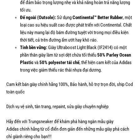
để đảm bảo trọng lượng nhẹ và khả năng hoàn trả năng lượng
tối ưu.
Đế ngoài (Outsole):
Sử dụng
Continental™ Better Rubber
, một
loại cao su hiệu suất cao được phát triển với Continental. Chất
liệu này mang lại độ bám đường tuyệt vời trong mọi điều kiện
thời tiết, cả trên đường ẩm ướt hay khô ráo.
Tính bền vững:
Giày Ultraboost Light Black (IF2414) có một
phần thân giày làm từ sợi dệt chứa tối thiểu
50% Parley Ocean
Plastic
và
50% polyester tái chế
, thể hiện cam kết của Adidas
trong việc giảm thiểu rác thải nhựa đại dương.
Cam kết bán giày chính hãng 100%, Bảo hành, hỗ trợ trọn đời, ship Cod
toàn quốc
Dịch vụ vệ sinh, tân trang, repaint, sửa giày chuyên nghiệp
Hãy đến với Trungsneaker để khám phá hàng ngàn mẫu
giày
Adidas
chính hãng từ cổ điển đơn giản đến những mẫu giày phá cách
chỉ giành riêng cho bạn!!!