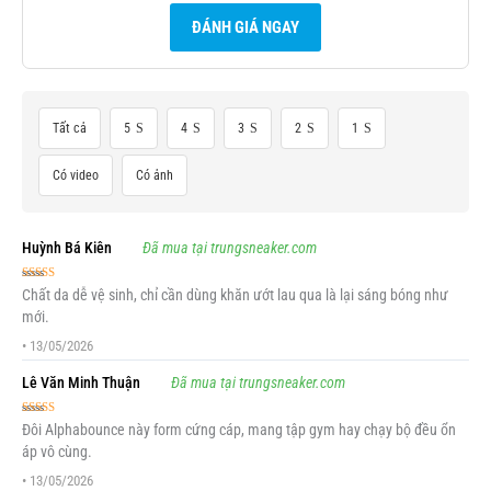
ĐÁNH GIÁ NGAY
Tất cả
5
4
3
2
1
Có video
Có ảnh
Huỳnh Bá Kiên
Đã mua tại trungsneaker.com
Được xếp
Chất da dễ vệ sinh, chỉ cần dùng khăn ướt lau qua là lại sáng bóng như
hạng
5
5 sao
mới.
•
13/05/2026
Lê Văn Minh Thuận
Đã mua tại trungsneaker.com
Được xếp
Đôi Alphabounce này form cứng cáp, mang tập gym hay chạy bộ đều ổn
hạng
5
5 sao
áp vô cùng.
•
13/05/2026