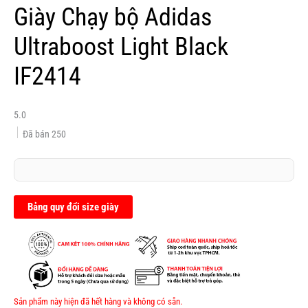
Giày Chạy bộ Adidas
Ultraboost Light Black
IF2414
5.0
Đã bán
250
Bảng quy đổi size giày
Sản phẩm này hiện đã hết hàng và không có sẵn.