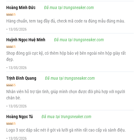
Hoàng Minh Đức
Đã mua tại trungsneaker.com
Được xếp
Hàng chuẩn, tem tag đầy đủ, check mã code ra đúng mẫu đúng màu.
hạng
5
5 sao
•
13/05/2026
Huỳnh Ngọc Huệ Minh
Đã mua tại trungsneaker.com
Được xếp
Shop đóng gói cực kỹ, có thêm hộp bảo vệ bên ngoài nên hộp giày rất
hạng
5
5 sao
đẹp.
•
13/05/2026
Trịnh Đình Quang
Đã mua tại trungsneaker.com
Được xếp
Nhân viên hỗ trợ tận tình, giúp mình chọn được đôi phù hợp với người
hạng
5
5 sao
chân bè.
•
13/05/2026
Hoàng Ngọc Tú
Đã mua tại trungsneaker.com
Được xếp
Logo 3 sọc dập sắc nét ở gót và lưỡi gà nhìn rất cao cấp và sành điệu.
hạng
5
5 sao
•
13/05/2026