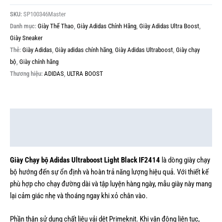
SKU:
SP100346Master
Danh mục:
Giày Thể Thao
,
Giày Adidas Chính Hãng
,
Giày Adidas Ultra Boost
,
Giày Sneaker
Thẻ:
Giày Adidas
,
Giày adidas chính hãng
,
Giày Adidas Ultraboost
,
Giày chạy
bộ
,
Giày chính hãng
Thương hiệu:
ADIDAS
,
ULTRA BOOST
Mô tả
Thông tin bổ sung
Giày Chạy bộ Adidas Ultraboost Light Black IF2414
là dòng giày chạy
bộ hướng đến sự ổn định và hoàn trả năng lượng hiệu quả. Với thiết kế
phù hợp cho chạy đường dài và tập luyện hàng ngày, mẫu giày này mang
lại cảm giác nhẹ và thoáng ngay khi xỏ chân vào.
Phần thân sử dụng chất liệu vải dệt Primeknit. Khi vận động liên tục,