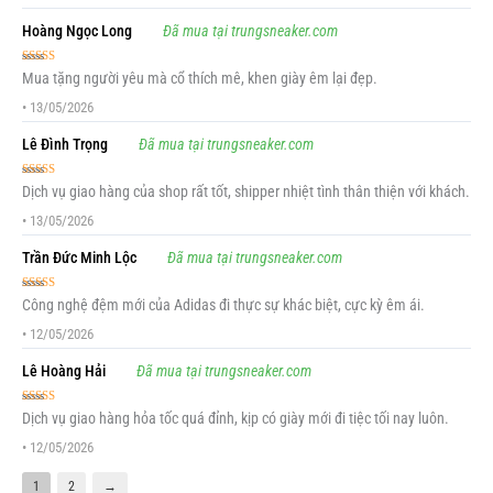
Hoàng Ngọc Long
Đã mua tại trungsneaker.com
Được xếp
Mua tặng người yêu mà cổ thích mê, khen giày êm lại đẹp.
hạng
5
5 sao
•
13/05/2026
Lê Đình Trọng
Đã mua tại trungsneaker.com
Được xếp
Dịch vụ giao hàng của shop rất tốt, shipper nhiệt tình thân thiện với khách.
hạng
5
5 sao
•
13/05/2026
Trần Đức Minh Lộc
Đã mua tại trungsneaker.com
Được xếp
Công nghệ đệm mới của Adidas đi thực sự khác biệt, cực kỳ êm ái.
hạng
5
5 sao
•
12/05/2026
Lê Hoàng Hải
Đã mua tại trungsneaker.com
Được xếp
Dịch vụ giao hàng hỏa tốc quá đỉnh, kịp có giày mới đi tiệc tối nay luôn.
hạng
5
5 sao
•
12/05/2026
1
2
→