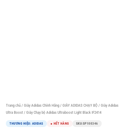
Trang chủ
/
Giày Adidas Chính Hãng
/
GIÀY ADIDAS CHẠY BỘ
/
Giày Adidas
Ultra Boost
/ Giày Chạy bộ Adidas Ultraboost Light Black IF2414
THƯƠNG HIỆU: ADIDAS
● HẾT HÀNG
SKU:
SP100346