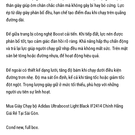
thân giày giúp ôm chân chắc chắn mà không gây bí hay bó cứng. Lực
ép từ dây giày phân bố đều, hạn chế tạo điểm đau khi chạy trên quãng
đường dài.
Đế giữa trang bị công nghệ Boost cải tiến. Khi tiếp đất, lực nén được
phân bổ tốt, tạo cảm giác đàn hồi rõ ràng. Khả năng hấp thụ chấn động
và trả lại lực giúp người chạy giữ nhịp đều mà không mất sức. Trên mặt
sân bê tông hoặc đường nhựa, đế hoạt động hiệu quả.
Đế ngoài có thiết kế dạng lưới, tăng độ bám khi chạy dưới điều kiện
đường trơn nhẹ. Độ ma sát ổn định, kể cả khi tăng tốc hoặc giảm tốc
đột ngột. Trọng lượng giày giữ ở mức tối thiểu, phù hợp với những
người ưu tiên sự linh hoạt.
Mua Giày Chạy bộ Adidas Ultraboost Light Black IF2414 Chính Hãng
Giá Rẻ Tại Sài Gòn.
Cond new, full box.