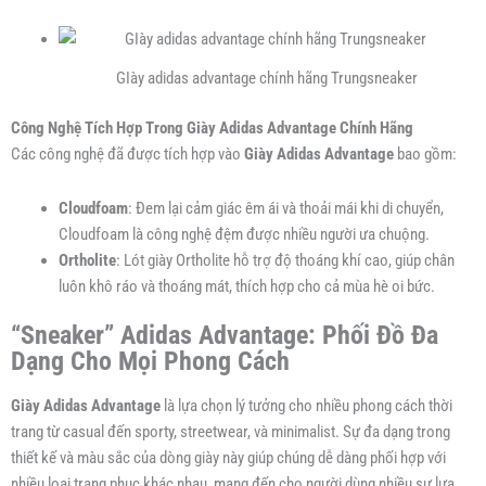
GIày adidas advantage chính hãng Trungsneaker
Công Nghệ Tích Hợp Trong Giày Adidas Advantage Chính Hãng
Các công nghệ đã được tích hợp vào
Giày Adidas Advantage
bao gồm:
Cloudfoam
: Đem lại cảm giác êm ái và thoải mái khi di chuyển,
Cloudfoam là công nghệ đệm được nhiều người ưa chuộng.
Ortholite
: Lót giày Ortholite hỗ trợ độ thoáng khí cao, giúp chân
luôn khô ráo và thoáng mát, thích hợp cho cả mùa hè oi bức.
“Sneaker” Adidas Advantage: Phối Đồ Đa
Dạng Cho Mọi Phong Cách
Giày Adidas Advantage
là lựa chọn lý tưởng cho nhiều phong cách thời
trang từ casual đến sporty, streetwear, và minimalist. Sự đa dạng trong
thiết kế và màu sắc của dòng giày này giúp chúng dễ dàng phối hợp với
nhiều loại trang phục khác nhau, mang đến cho người dùng nhiều sự lựa