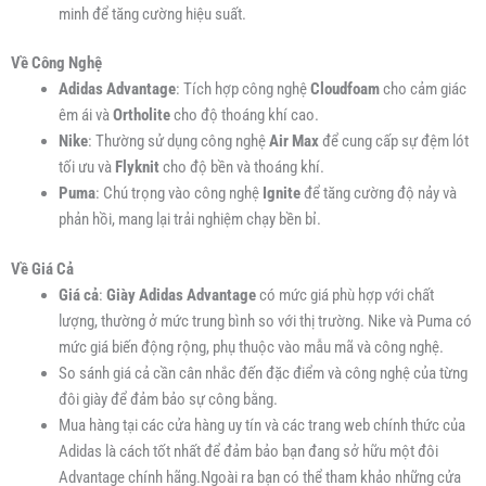
minh để tăng cường hiệu suất.
Về Công Nghệ
Adidas Advantage
: Tích hợp công nghệ
Cloudfoam
cho cảm giác
êm ái và
Ortholite
cho độ thoáng khí cao.
Nike
: Thường sử dụng công nghệ
Air Max
để cung cấp sự đệm lót
tối ưu và
Flyknit
cho độ bền và thoáng khí.
Puma
: Chú trọng vào công nghệ
Ignite
để tăng cường độ nảy và
phản hồi, mang lại trải nghiệm chạy bền bỉ.
Về Giá Cả
Giá cả
:
Giày Adidas Advantage
có mức giá phù hợp với chất
lượng, thường ở mức trung bình so với thị trường. Nike và Puma có
mức giá biến động rộng, phụ thuộc vào mẫu mã và công nghệ.
So sánh giá cả cần cân nhắc đến đặc điểm và công nghệ của từng
đôi giày để đảm bảo sự công bằng.
Mua hàng tại các cửa hàng uy tín và các trang web chính thức của
Adidas là cách tốt nhất để đảm bảo bạn đang sở hữu một đôi
Advantage chính hãng.Ngoài ra bạn có thể tham khảo những cửa