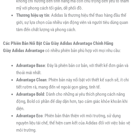
không chỉ hướng đến tính năng mà còn chú trọng đến yếu tố thẩm
mỹ với phong cách tối giản, dễ phối đồ.
Thương hiệu uy tín
: Adidas là thương hiệu thể thao hàng đầu thế
giới, sự lựa chọn của nhiều vận động viên và người tiêu dùng quan
tâm đến chất lượng và phong cách.
Các Phiên Bản Nổi Bật Của Giày Adidas Advantage Chính Hãng
Giày Adidas Advantage
có nhiều phiên bản phù hợp với mọi nhu cầu:
Advantage Base
: Đây là phiên bản cơ bản, với thiết kế đơn giản và
thoải mái nhất.
Advantage Clean
: Phiên bản này nổi bật với thiết kế sạch sẽ, ít chi
tiết rườm rà, mang đến vẻ ngoài gọn gàng, tinh tế.
Advantage Bold
: Dành cho những ai yêu thích phong cách năng
động, Bold có phần đế dày dặn hơn, tạo cảm giác khỏe khoắn khi
diện.
Advantage Eco
: Phiên bản thân thiện với môi trường, sử dụng
nguyên liệu tái chế, thể hiện cam kết của Adidas đối với việc bảo vệ
môi trường.