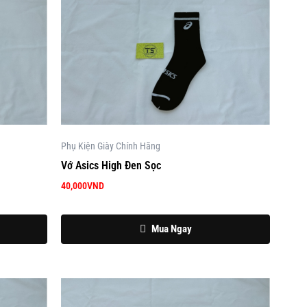
Phụ Kiện Giày Chính Hãng
Vớ Asics High Đen Sọc
40,000
VND
Mua Ngay