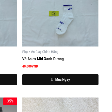
Phụ Kiện Giày Chính Hãng
Vớ Asics Mid Xanh Dương
40,000
VND
Mua Ngay
35%