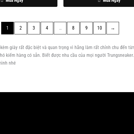
Mua Ngay
Mua Ngay
1
2
3
4
…
8
9
10
→
m giày rất đặc biệt và quan trọng vì hãng làm rất chỉnh chu đến từng
t khó kiếm hàng có sẵn. Biết được nhu cầu của mọi người Trungsneaker
 mình nhé