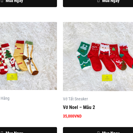
Mua Ngay
Mua Ngay
h Hãng
Vớ Tất Sneaker
Vớ Noel – Mẫu 2
35,000
VND