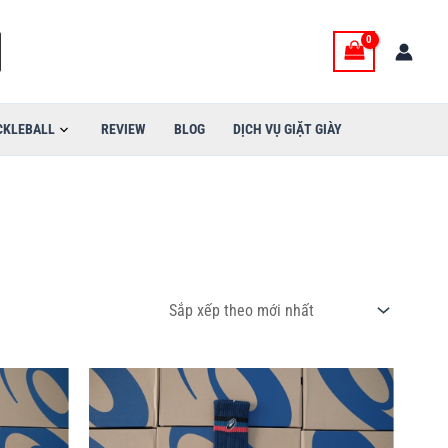
CKLEBALL
REVIEW
BLOG
DỊCH VỤ GIẶT GIÀY
Khoảng Giá
Sản
phẩm
này