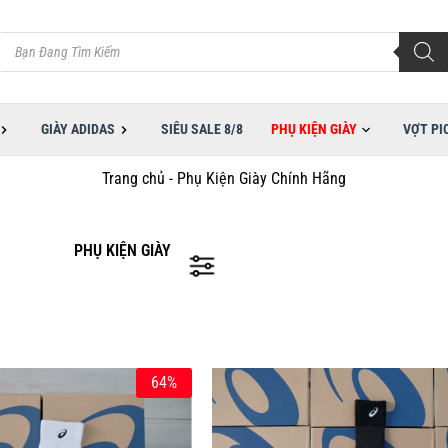
Tìm
kiếm
sản
phẩm
GIÀY ADIDAS
SIÊU SALE 8/8
PHỤ KIỆN GIÀY
VỢT PI
Trang chủ
-
Phụ Kiện Giày Chính Hãng
PHỤ KIỆN GIÀY
Giá
Sản
64%
hiện
phẩm
tại
0VND.
là:
này
90,000VND.