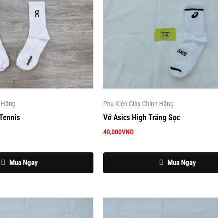
h Hãng
Phụ Kiện Giày Chính Hãng
 Tennis
Vớ Asics High Trắng Sọc
40,000
VND
Mua Ngay
Mua Ngay