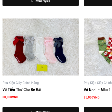
Mua Ngay
Phụ Kiện Giày Chính Hãng
Phụ Kiện Giày Chín
Vớ Tiểu Thư Cho Bé Gái
Vớ Noel – Mẫu 1
30,000
VND
35,000
VND