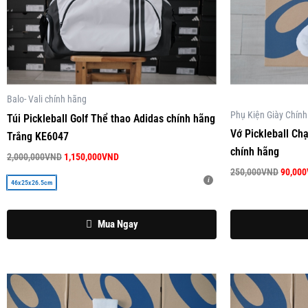
có
nhiều
biến
thể.
Các
tùy
Balo- Vali chính hãng
chọn
Phụ Kiện Giày Chín
Túi Pickleball Golf Thể thao Adidas chính hãng
có
Vớ Pickleball Ch
Trắng KE6047
thể
chính hãng
2,000,000
VND
1,150,000
VND
được
250,000
VND
90,000
46x25x26.5cm
chọn
trên
trang
Mua Ngay
sản
phẩm
Sản
Sản
phẩm
phẩm