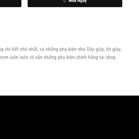
Mua Ngay
 chi tiết nhỏ nhất, và những phụ kiện như Dây giày, lót giày,
.com luôn luôn có sẵn những phụ kiện chính hãng tại shop,