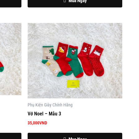
Mua Ngay
Phụ Kiện Giày Chính Hãng
Vớ Noel – Mẫu 3
35,000
VND