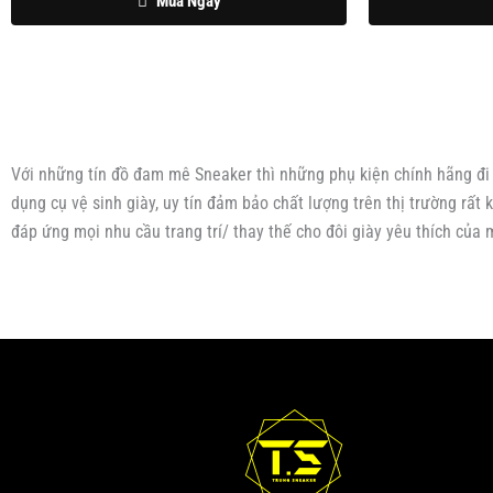
Mua Ngay
Với những tín đồ đam mê Sneaker thì những phụ kiện chính hãng đi kè
dụng cụ vệ sinh giày, uy tín đảm bảo chất lượng trên thị trường rấ
đáp ứng mọi nhu cầu trang trí/ thay thế cho đôi giày yêu thích của