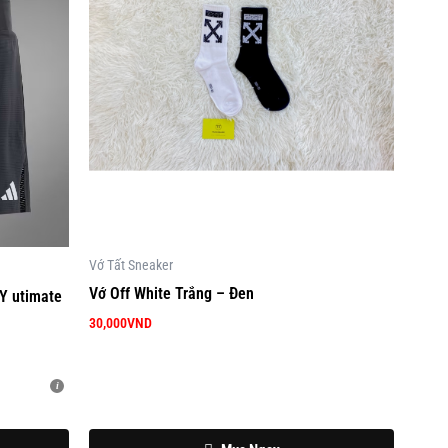
Vớ Tất Sneaker
Vớ Off White Trắng – Đen
Y utimate
30,000
VND