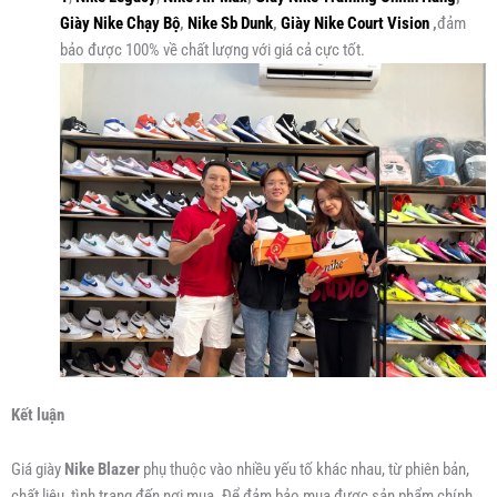
Giày Nike Chạy Bộ
,
Nike Sb Dunk
,
Giày Nike Court Vision
,
đảm
bảo được 100% về chất lượng với giá cả cực tốt.
Kết luận
Giá giày
Nike Blazer
phụ thuộc vào nhiều yếu tố khác nhau, từ phiên bản,
chất liệu, tình trạng đến nơi mua. Để đảm bảo mua được sản phẩm chính