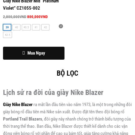
Các
Giày Nike Blazer Mid “Platinum
tùy
Violet” CZ1055-002
chọn
2,800,000
VND
800,000
VND
có
39
40
40.5
41
42
thể
42.5
được
chọn
trên
Mua Ngay
trang
sản
BỘ LỌC
phẩm
Lịch sử ra đời của giày Nike Blazer
Giày Nike Blazer
ra mắt lần đầu tiên vào năm 1973, là một trong những đôi
giày bóng rổ đầu tiên mà Nike sản xuất. Được đặt tên theo đội bóng rổ
Portland Trail Blazers
, đôi giày này nhanh chóng trở thành biểu tượng của
thời trang thể thao. Ban đầu, Nike Blazer được thiết kế dành cho các vận
động viên bóng rổ với phần đế cao su bám tốt, giúp tăng cường khả năng