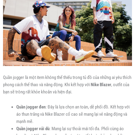
Quần jogger là một item không thể thiếu trong tủ đồ của những ai yêu thích
phong cách thể thao và năng động. Khi kết hợp với
Nike Blazer
, outfit của
bạn sẽ trông rất khỏe khoắn và hiện đại.
Quần jogger đen
: Đây là lựa chọn an toàn, dễ phối đồ. Kết hợp với
áo thun trắng và Nike Blazer cổ cao sẽ mang lại vẻ năng động và
mạnh mẽ.
Quần jogger vải dù
: Mang lại sự thoải mái tối đa. Phối cùng áo