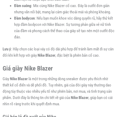
Đầm suông
: Mix cùng Nike Blazer cổ cao. Đây là outfit đơn giản
nhưng vẫn nổi bật, mang lại cảm giác thoải mái và phóng khoáng.
Đầm bodycon
: Nếu bạn muốn khoe vóc dáng quyến rũ, hãy thử kết
hợp đầm bodycon với Nike Blazer. Sự tương phản giữa vẻ nữ tính
của đầm và phong cách thể thao của giày sẽ tạo nên một outfit độc
đáo.
Lưu ý
: Hãy chọn các loại váy có độ dài phù hợp để tránh làm mất đi sự cân
đối khi kết hợp với giày
Nike Blazer
, đặc biệt là phiên bản cổ cao.
Giá giày Nike Blazer
Giày
Nike Blazer
là một trong những dòng sneaker được yêu thích nhờ
thiết kế cổ điển và dễ phối đồ. Tuy nhiên, giá của đôi giày này thường dao
động tùy thuộc vào nhiều yếu tố như phiên bản, nơi mua, và tình trạng sản
phẩm. Dưới đây là thông tin chi tiết về giá của
Nike Blazer
, giúp bạn có cái
nhìn rõ ràng trước khi quyết định mua.
Giá bán lẻ đề xuất của Nike