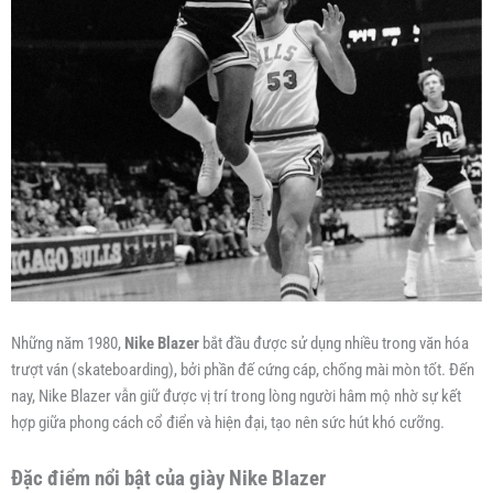
Những năm 1980,
Nike Blazer
bắt đầu được sử dụng nhiều trong văn hóa
trượt ván (skateboarding), bởi phần đế cứng cáp, chống mài mòn tốt. Đến
nay, Nike Blazer vẫn giữ được vị trí trong lòng người hâm mộ nhờ sự kết
hợp giữa phong cách cổ điển và hiện đại, tạo nên sức hút khó cưỡng.
Đặc điểm nổi bật của giày Nike Blazer