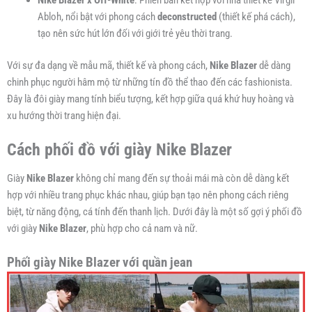
Abloh, nổi bật với phong cách
deconstructed
(thiết kế phá cách),
tạo nên sức hút lớn đối với giới trẻ yêu thời trang.
Với sự đa dạng về mẫu mã, thiết kế và phong cách,
Nike Blazer
dễ dàng
chinh phục người hâm mộ từ những tín đồ thể thao đến các fashionista.
Đây là đôi giày mang tính biểu tượng, kết hợp giữa quá khứ huy hoàng và
xu hướng thời trang hiện đại.
Cách phối đồ với giày Nike Blazer
Giày
Nike Blazer
không chỉ mang đến sự thoải mái mà còn dễ dàng kết
hợp với nhiều trang phục khác nhau, giúp bạn tạo nên phong cách riêng
biệt, từ năng động, cá tính đến thanh lịch. Dưới đây là một số gợi ý phối đồ
với giày
Nike Blazer
, phù hợp cho cả nam và nữ.
Phối giày Nike Blazer với quần jean