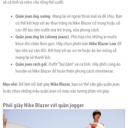
vẻ cá tính và retro cho tổng thể outfit.
Quần jean ống suông
: Mang lại vẻ ngoài thoải mái và dễ chịu. Bạn
có thể kết hợp với áo thun trắng và Nike Blazer cổ trung hoặc cổ
cao để tạo nên outfit vừa trẻ trung, vừa phong cách.
Quần jean ống bó (skinny jeans)
: Phù hợp cho những ai muốn
khoe đôi chân thon gọn. Hãy chọn phiên bản
Nike Blazer Low
để
tạo nên sự cân đối. Kết hợp với áo sơ mi hoặc áo len mỏng sẽ
mang lại vẻ thanh lịch.
Quần jean rách gối
: Outfit “bụi bặm” và cá tính. Hãy phối cùng áo
hoodie và Nike Blazer để hoàn thiện phong cách streetwear.
Mẹo nhỏ
: Để làm nổi bật giày
Nike Blazer
, bạn có thể xắn gấu quần jean
hoặc chọn những mẫu quần jean có màu sắc tương phản với giày.
Phối giày Nike Blazer với quần jogger