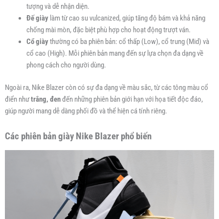
tượng và dễ nhận diện.
Đế giày
làm từ cao su vulcanized, giúp tăng độ bám và khả năng
chống mài mòn, đặc biệt phù hợp cho hoạt động trượt ván.
Cổ giày
thường có ba phiên bản: cổ thấp (Low), cổ trung (Mid) và
cổ cao (High). Mỗi phiên bản mang đến sự lựa chọn đa dạng về
phong cách cho người dùng.
Ngoài ra, Nike Blazer còn có sự đa dạng về màu sắc, từ các tông màu cổ
điển như
trắng, đen
đến những phiên bản giới hạn với họa tiết độc đáo,
giúp người mang dễ dàng phối đồ và thể hiện cá tính riêng.
Các phiên bản giày Nike Blazer phổ biến