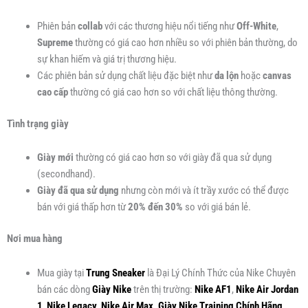
Phiên bản
collab
với các thương hiệu nổi tiếng như
Off-White
,
Supreme
thường có giá cao hơn nhiều so với phiên bản thường, do
sự khan hiếm và giá trị thương hiệu.
Các phiên bản sử dụng chất liệu đặc biệt như
da lộn
hoặc
canvas
cao cấp
thường có giá cao hơn so với chất liệu thông thường.
Tình trạng giày
Giày mới
thường có giá cao hơn so với giày đã qua sử dụng
(secondhand).
Giày đã qua sử dụng
nhưng còn mới và ít trầy xước có thể được
bán với giá thấp hơn từ
20% đến 30%
so với giá bán lẻ.
Nơi mua hàng
Mua giày tại
Trung Sneaker
là Đại Lý Chính Thức của Nike Chuyên
bán các dòng
Giày Nike
trên thị trường:
Nike AF1
,
Nike Air Jordan
1
,
Nike Legacy
,
Nike Air Max
,
Giày Nike Training Chính Hãng
,