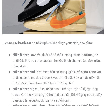
Hiện nay,
Nike Blazer
có nhiều phiên bản được yêu thích, bao gồm:
Nike Blazer Low
: Với thiết kế cổ thấp, mang lại sự thoải mái, dễ
phối đồ. Phù hợp cho các bạn trẻ yêu thích phong cách đơn giản,
năng động.
Nike Blazer Mid ’77
: Phiên bản cổ trung, giữ lại vẻ ngoài retro với
phần upper bằng da và logo Swoosh nổi bật. Đây là mẫu giày rất
được ưa chuộng trong thời trang đường phố.
Nike Blazer High
: Thiết kế cổ cao, thường được sử dụng trong
trượt ván nhờ khả năng hỗ trợ mắt cá chân tốt. Đế giày cao su dày
dặn giúp tăng cường độ bám và sự ổn định.
Nike Blazer x Off-White
: Phiên bản kết hợp với nhà thiết kế Virgil