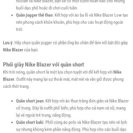
hoodie và Nike Blazer, bạn sẽ có một outfit hoàn hảo cho những
buổi dạo phố hoặc đi chơi cuối tuần.
Quần jogger thể thao
: Kết hợp với áo ba lỗ và Nike Blazer Low tạo
nên phong cách khỏe khoắn, phù hợp cho các hoạt động ngoài
trời.
Lưu ý
: Hãy chọn quần jogger có phần ống bo chân để làm nổi bật đôi giày
Nike Blazer
của bạn.
Phối giày Nike Blazer với quần short
Khi trời nóng, quần short là một lựa chọn tuyệt vời để kết hợp với
Nike
Blazer
. Outfit này mang lại sự thoải mái, mát mẻ và vẫn giữ được phong
cách thời trang.
Quần short jean
: Kết hợp với áo thun trắng đơn giản và Nike Blazer
cổ trung. Đây là outfit phổ biến, phù hợp cho cả nam và nữ, mang
lại vẻ ngoài trẻ trung, năng động.
Quần short kaki
: Phối cùng áo polo và Nike Blazer tạo nên vẻ lịch
sự nhưng không kém phần năng động. Phù hợp cho các buổi dạo