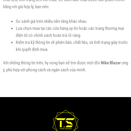
hãng với giá hợp lý, bạn nên:
So sánh giá trên nhiều nền tảng khác nhau.
Lựa chọn mua tại các cửa hàng uy tín hoặc các trang thương mại
điện tử có chính sách hoàn trả rõ ràng.
Kiểm tra kỹ thông tin về phiên bản, chất liệu, và tình trạng giày trước
khi quyết định mua.
Với những thông tin trên, hy vọng bạn sẽ tìm được một đôi
Nike Blazer
ưng
ý, phù hợp với phong cách và ngân sách của mình.