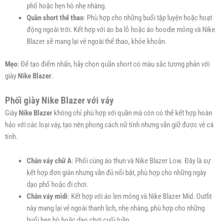
phố hoặc hẹn hò nhẹ nhàng.
Quần short thể thao
: Phù hợp cho những buổi tập luyện hoặc hoạt
động ngoài trời. Kết hợp với áo ba lỗ hoặc áo hoodie mỏng và Nike
Blazer sẽ mang lại vẻ ngoài thể thao, khỏe khoắn.
Mẹo
: Để tạo điểm nhấn, hãy chọn quần short có màu sắc tương phản với
giày
Nike Blazer
.
Phối giày Nike Blazer với váy
Giày
Nike Blazer
không chỉ phù hợp với quần mà còn có thể kết hợp hoàn
hảo với các loại váy, tạo nên phong cách nữ tính nhưng vẫn giữ được vẻ cá
tính.
Chân váy chữ A
: Phối cùng áo thun và Nike Blazer Low. Đây là sự
kết hợp đơn giản nhưng vẫn đủ nổi bật, phù hợp cho những ngày
dạo phố hoặc đi chơi.
Chân váy midi
: Kết hợp với áo len mỏng và Nike Blazer Mid. Outfit
này mang lại vẻ ngoài thanh lịch, nhẹ nhàng, phù hợp cho những
buổi hẹn hò hoặc dạo chơi cuối tuần.