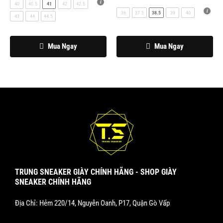
có
có
40
40.5
41
42
42.5
36
37.5
38.5
39
40
thể
thể
43
44
44.5
được
được
chọn
chọn
Mua Ngay
Mua Ngay
trên
trên
trang
trang
sản
sản
phẩm
phẩm
TRUNG SNEAKER GIÀY CHÍNH HÃNG - SHOP GIÀY
SNEAKER CHÍNH HÃNG
Địa Chỉ: Hẻm 220/14, Nguyễn Oanh, P17, Quận Gò Vấp