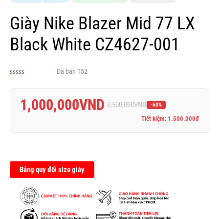
Giày Nike Blazer Mid 77 LX
Black White CZ4627-001
Đã bán
152
Được
xếp
hạng
1,000,000
VND
0.0
2,500,000
VND
-60%
5
sao
Tiết kiệm: 1.500.000đ
Bảng quy đổi size giày