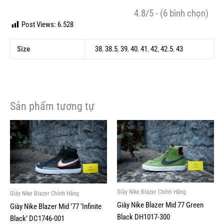
4.8/5 - (6 bình chọn)
Post Views:
6.528
Size
38
,
38.5
,
39
,
40
,
41
,
42
,
42.5
,
43
Sản phẩm tương tự
Giá
Giá
Giá
Giá
Sản
Sản
gốc
hiện
gốc
hiện
phẩm
phẩm
là:
tại
là:
tại
này
này
2,800,000VND.
là:
2,800,000VND.
là:
1,000,000VND.
800,000VND.
có
có
nhiều
nhiều
biến
biến
Giày Nike Blazer Chính Hãng
Giày Nike Blazer Chính Hãng
thể.
thể.
Giày Nike Blazer Mid 77 Green
Giày Nike Blazer Mid ’77 ‘Infinite
Các
Các
Black DH1017-300
Black’ DC1746-001
tùy
tùy