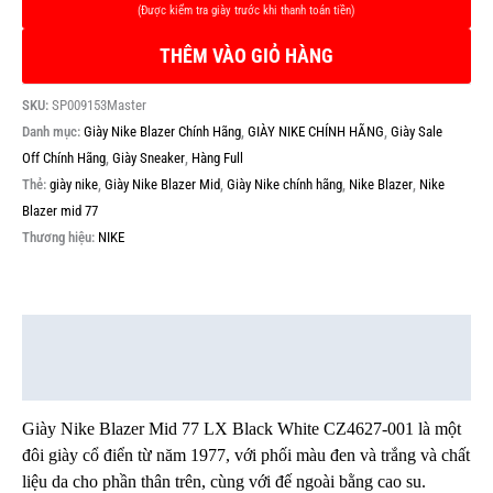
THÊM VÀO GIỎ HÀNG
SKU:
SP009153Master
Danh mục:
Giày Nike Blazer Chính Hãng
,
GIÀY NIKE CHÍNH HÃNG
,
Giày Sale
Off Chính Hãng
,
Giày Sneaker
,
Hàng Full
Thẻ:
giày nike
,
Giày Nike Blazer Mid
,
Giày Nike chính hãng
,
Nike Blazer
,
Nike
Blazer mid 77
Thương hiệu:
NIKE
Mô tả
Thông tin bổ sung
Giày Nike Blazer Mid 77 LX Black White CZ4627-001 là một
đôi giày cổ điển từ năm 1977, với phối màu đen và trắng và chất
liệu da cho phần thân trên, cùng với đế ngoài bằng cao su.