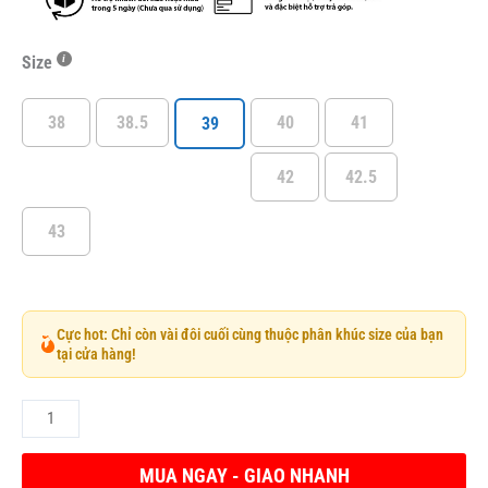
Size
38
38.5
40
41
39
42
42.5
43
Cực hot: Chỉ còn vài đôi cuối cùng thuộc phân khúc size của bạn
tại cửa hàng!