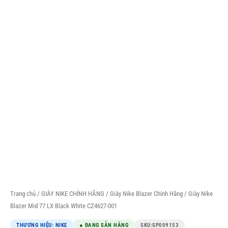
Trang chủ
/
GIÀY NIKE CHÍNH HÃNG
/
Giày Nike Blazer Chính Hãng
/ Giày Nike
Blazer Mid 77 LX Black White CZ4627-001
THƯƠNG HIỆU: NIKE
● ĐANG SẴN HÀNG
SKU:
SP009153