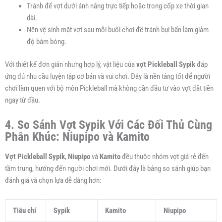
Tránh để vợt dưới ánh nắng trực tiếp hoặc trong cốp xe thời gian
dài.
Nên vệ sinh mặt vợt sau mỗi buổi chơi để tránh bụi bẩn làm giảm
độ bám bóng.
Với thiết kế đơn giản nhưng hợp lý, vật liệu của
vợt Pickleball Sypik
đáp
ứng đủ nhu cầu luyện tập cơ bản và vui chơi. Đây là nền tảng tốt để người
chơi làm quen với bộ môn Pickleball mà không cần đầu tư vào vợt đắt tiền
ngay từ đầu.
4. So Sánh Vợt Sypik Với Các Đối Thủ Cùng
Phân Khúc: Niupipo và Kamito
Vợt Pickleball Sypik
,
Niupipo
và
Kamito
đều thuộc nhóm vợt giá rẻ đến
tầm trung, hướng đến người chơi mới. Dưới đây là bảng so sánh giúp bạn
đánh giá và chọn lựa dễ dàng hơn:
Tiêu chí
Sypik
Kamito
Niupipo