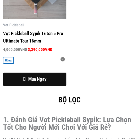
3,390,000VND.
có
nhiều
biến
thể.
Vợt Pickleball
Các
Vợt Pickleball Sypik Triton 5 Pro
tùy
Ultimate Tour 16mm
chọn
4,000,000
VND
3,390,000
VND
có
Hồng
thể
được
chọn
Mua Ngay
trên
trang
BỘ LỌC
sản
phẩm
1. Đánh Giá Vợt Pickleball Sypik: Lựa Chọn
Tốt Cho Người Mới Chơi Với Giá Rẻ?