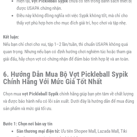
Hiện tại,
vợt Pickleball Sypik
chưa có tên trong danh sách thiết bị
được USAPA chứng nhận.
Điều này không đồng nghĩa với việc Sypik không tốt, mà chỉ cho
thấy vợt phù hợp hơn cho mục đích giải trí, học chơi và tập nhẹ.
Kết luận:
Nếu bạn chỉ chơi cho vui, tập 1–2 lần/tuần, thì chuẩn USAPA không quá
quan trọng. Nhưng nếu bạn có định hướng chơi nghiêm túc hoặc tham gia
giải đấu, hãy chọn vợt có chứng nhận để đảm bảo tính hợp lệ và an toàn.
6. Hướng Dẫn Mua Bộ Vợt Pickleball Sypik
Chính Hãng Với Mức Giá Tốt Nhất
Chọn mua
vợt Pickleball Sypik
chính hãng giúp bạn yên tâm về chất lượng
và được bảo hành nếu có lỗi sản xuất. Dưới đây là hướng dẫn để mua đúng
sản phẩm và mức giá tối ưu.
Bước 1: Chọn nơi bán uy tín
Sàn thương mại điện tử:
Ưu tiên Shopee Mall, Lazada Mall, Tiki