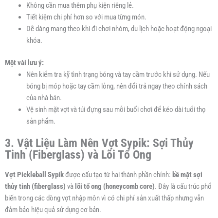
Không cần mua thêm phụ kiện riêng lẻ.
Tiết kiệm chi phí hơn so với mua từng món.
Dễ dàng mang theo khi đi chơi nhóm, du lịch hoặc hoạt động ngoại
khóa.
Một vài lưu ý:
Nên kiểm tra kỹ tình trạng bóng và tay cầm trước khi sử dụng. Nếu
bóng bị móp hoặc tay cầm lỏng, nên đổi trả ngay theo chính sách
của nhà bán.
Vệ sinh mặt vợt và túi đựng sau mỗi buổi chơi để kéo dài tuổi thọ
sản phẩm.
3. Vật Liệu Làm Nên Vợt Sypik: Sợi Thủy
Tinh (Fiberglass) và Lõi Tổ Ong
Vợt Pickleball Sypik
được cấu tạo từ hai thành phần chính:
bề mặt sợi
thủy tinh (fiberglass)
và
lõi tổ ong (honeycomb core)
. Đây là cấu trúc phổ
biến trong các dòng vợt nhập môn vì có chi phí sản xuất thấp nhưng vẫn
đảm bảo hiệu quả sử dụng cơ bản.