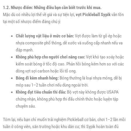
1.2. Nhược điểm: Những điều bạn cần biết trước khi mua.
Mặc dù có nhiều lợi thế về giá và sự tiện lợi,
vợt Pickleball Sypik
vẫn tồn
tại một số nhược điểm đáng chú ý:
Chất lượng vật liệu ở mức cơ bản:
Vợt được làm từ gỗ ép hoặc
nhựa composite phổ thông, dễ xước và xuống cấp nhanh nếu va
đập mạnh.
Không phù hợp cho người chơi nâng cao:
Vợt khó tạo xoáy hoặc
kiểm soát bóng ở tốc độ cao. Phản hồi bóng kém hơn so với các
dòng vợt sợi carbon hoặc lõi tổ ong.
Bóng đi kèm nhanh hỏng:
Bóng thường là loại nhựa mỏng, dễ bị
móp sau 1–2 tuần chơi nếu dùng ngoài trời.
Không đạt tiêu chuẩn thi đấu:
Bộ vợt này không được USAPA
chứng nhận, không phù hợp thi đấu chính thức hoặc luyện tập
chuyên sâu.
Tóm lại, nếu bạn chỉ muốn trải nghiệm Pickleball cơ bản, chơi 1–2 lần mỗi
tuần ở công viên, sân trường hoặc khu dân cư, thì Sypik hoàn toàn đủ