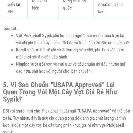
Mới xuất
Rộng rãi toàn
biến tại
Amazon, xách
hiện
quốc
VN
tay
Tóm tắt:
Vợt Pickleball Sypik
phù hợp cho người mới muốn mua trọn bộ
với chi phí thấp. Tuy nhiên, độ bền và tính năng thi đấu còn hạn chế.
Kamito
có ưu thế về giá và là thương hiệu Việt, phù hợp với người
mới chơi nội địa cần bảo hành.
Niupipo
vượt trội hơn về cấu trúc và tiêu chuẩn thi đấu nhưng giá
cao hơn, phù hợp với người chơi bán chuyên.
5. Vì Sao Chuẩn “USAPA Approved” Lại
Quan Trọng Với Một Cây Vợt Giá Rẻ Như
Sypik?
Đối với người mới chơi Pickleball, thuật ngữ
“USAPA Approved”
có thể còn
xa lạ. Tuy nhiên, đây là tiêu chí quan trọng để đánh giá chất lượng và tính
hợp lệ của một cây vợt, kể cả trong phân khúc giá rẻ như
vợt Pickleball
Sypik
.