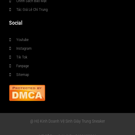
Chính Sách Bảo Mật
Tác Giả Lê Chí Trung
Social
Youtube
Instagram
Tik Tok
Fanpage
Sitemap
@ Hộ Kinh Doanh Vệ Sinh Giày Trung Sneaker