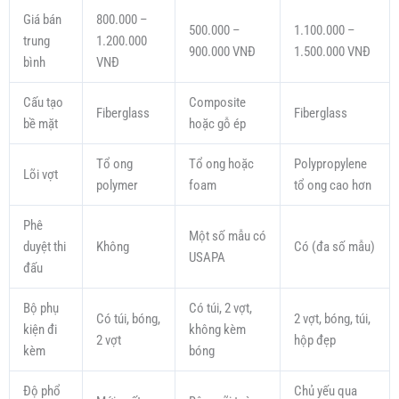
Giá bán
800.000 –
500.000 –
1.100.000 –
trung
1.200.000
900.000 VNĐ
1.500.000 VNĐ
bình
VNĐ
Cấu tạo
Composite
Fiberglass
Fiberglass
bề mặt
hoặc gỗ ép
Tổ ong
Tổ ong hoặc
Polypropylene
Lõi vợt
polymer
foam
tổ ong cao hơn
Phê
Một số mẫu có
duyệt thi
Không
Có (đa số mẫu)
USAPA
đấu
Bộ phụ
Có túi, 2 vợt,
Có túi, bóng,
2 vợt, bóng, túi,
kiện đi
không kèm
2 vợt
hộp đẹp
kèm
bóng
Độ phổ
Chủ yếu qua