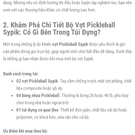
dùng. Nhưng nếu có định hướng thi đấu hoặc luyện tập nghiêm túc, bạn nên
xem xét các thương hiệu khác có chất lượng cao hơn.
2. Khám Phá Chi Tiết Bộ Vợt Pickleball
Sypik: Có Gì Bên Trong Túi Đựng?
Một trong những lý do khiến
vợt Pickleball Sypik
được yêu thích là gói
sản phẩm đóng gói trọn bộ, giúp người mới chơi bắt đầu dễ dàng. Dưới đây
là những gì bạn nhận được khi mua một bộ vợt Sypik:
Danh sách trong túi:
02 vợt Pickleball Sypik
: Tay cầm chống trượt, mặt vợt phẳng, chất
liệu composite hoặc gỗ ép.
04 bóng nhựa Pickleball
: Thường là bóng 26 hoặc 40 lỗ, phù hợp
chơi trong nhà hoặc ngoài trời.
01 túi đựng có quai đeo
: Thiết kế đơn giản, chất liệu vải dù hoặc
polyester, có khoá kéo, vừa vặn cho cả bộ.
Ưu điểm khi mua theo bộ: