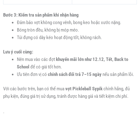
Bước 3: Kiểm tra sản phẩm khi nhận hàng
Đảm bảo vợt không cong vênh, bong keo hoặc xước nặng.
Bóng tròn đều, không bị móp méo.
Túi đựng có dây kéo hoạt động tốt, không rách.
Lưu ý cuối cùng:
Nên mua vào các đợt
khuyến mãi lớn như 12.12, Tết, Back to
School
để có giá tốt hơn.
Ưu tiên đơn vị có
chính sách đổi trả 7–15 ngày
nếu sản phẩm lỗi.
Với các bước trên, bạn có thể mua
vợt Pickleball Sypik
chính hãng, đủ
phụ kiện, đúng giá trị sử dụng, tránh được hàng giả và tiết kiệm chi phí.
.