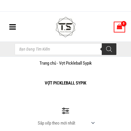
Nhảy
tới
nội
dung
Tìm
kiếm
sản
phẩm
Trang chủ
-
Vợt Pickleball Sypik
VỢT PICKLEBALL SYPIK