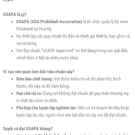
USAPA là gì?
USAPA (USA Pickleball Association)
là tổ chức quản lý bộ môn
Pickleball tại Hoa Kỳ.
Họ thiết lập các quy chuẩn thi đấu và đánh giá thiết bị, bao gồm cả
vợt và bóng.
Vợt đạt chuẩn “USAPA Approved” có thể dùng trong các giải đấu
chính thức ở Mỹ và nhiều nước khác.
Vì sao nên quan tâm đến tiêu chuẩn này?
Đảm bảo chất lượng:
Vợt được kiểm tra về độ phản hồi, kích
thước, độ nảy và độ bám bóng.
Hạn chế rủi ro:
Dùng vợt không đạt chuẩn dễ gây chấn thương tay
vì chất liệu kém ổn định.
Phù hợp cho luyện tập nghiêm túc:
Nếu có kế hoạch thi đấu hoặc
luyện tập lâu dài, người chơi nên bắt đầu từ cây vợt đã đạt chuẩn.
Sypik có đạt USAPA không?