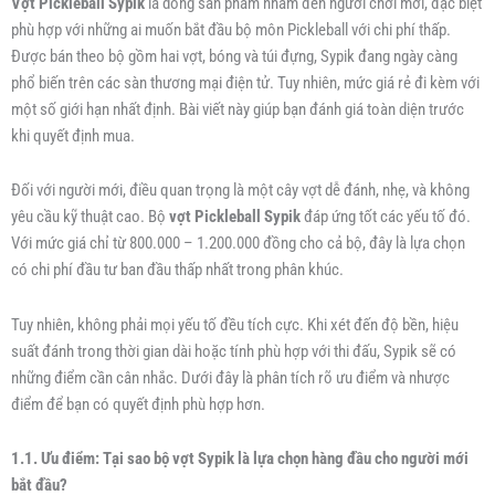
Vợt Pickleball Sypik
là dòng sản phẩm nhắm đến người chơi mới, đặc biệt
phù hợp với những ai muốn bắt đầu bộ môn Pickleball với chi phí thấp.
Được bán theo bộ gồm hai vợt, bóng và túi đựng, Sypik đang ngày càng
phổ biến trên các sàn thương mại điện tử. Tuy nhiên, mức giá rẻ đi kèm với
một số giới hạn nhất định. Bài viết này giúp bạn đánh giá toàn diện trước
khi quyết định mua.
Đối với người mới, điều quan trọng là một cây vợt dễ đánh, nhẹ, và không
yêu cầu kỹ thuật cao. Bộ
vợt Pickleball Sypik
đáp ứng tốt các yếu tố đó.
Với mức giá chỉ từ 800.000 – 1.200.000 đồng cho cả bộ, đây là lựa chọn
có chi phí đầu tư ban đầu thấp nhất trong phân khúc.
Tuy nhiên, không phải mọi yếu tố đều tích cực. Khi xét đến độ bền, hiệu
suất đánh trong thời gian dài hoặc tính phù hợp với thi đấu, Sypik sẽ có
những điểm cần cân nhắc. Dưới đây là phân tích rõ ưu điểm và nhược
điểm để bạn có quyết định phù hợp hơn.
1.1. Ưu điểm: Tại sao bộ vợt Sypik là lựa chọn hàng đầu cho người mới
bắt đầu?