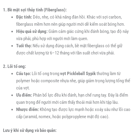
1. Bề mặt sợi thủy tinh (Fiberglass):
Đặc tính:
Dẻo, nhẹ, có khả năng đàn hồi. Khác với sợi carbon,
fiberglass mềm hơn nên giúp người mới dễ kiểm soát bóng hơn.
Hiệu quả sử dụng:
Giảm cảm giác cứng khi đánh bóng, tạo độ nảy
vừa phải, phù hợp với người mới làm quen.
Tuổi thọ:
Nếu sử dụng đúng cách, bề mặt fiberglass có thể giữ
được chất lượng từ 6–12 tháng với tần suất chơi vừa phải.
2. Lõi tổ ong:
Cấu tạo:
Lõi tổ ong trong
vợt Pickleball Sypik
thường làm từ
polymer hoặc composite nhựa nhẹ, giúp giảm trọng lượng tổng thể
của vợt.
Ưu điểm:
Phân bổ lực đều khi đánh, hạn chế rung tay. Đây là điểm
quan trọng để người mới cảm thấy thoải mái hơn khi tập lâu.
Nhược điểm:
Không tạo được lực mạnh hoặc xoáy sâu như lõi cao
cấp (aramid, nomex, hoặc polypropylene mật độ cao).
Lưu ý khi sử dụng và bảo quản: