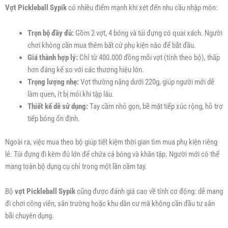
Vợt Pickleball Sypik
có nhiều điểm mạnh khi xét đến nhu cầu nhập môn:
Trọn bộ đầy đủ:
Gồm 2 vợt, 4 bóng và túi đựng có quai xách. Người
chơi không cần mua thêm bất cứ phụ kiện nào để bắt đầu.
Giá thành hợp lý:
Chỉ từ 400.000 đồng mỗi vợt (tính theo bộ), thấp
hơn đáng kể so với các thương hiệu lớn.
Trọng lượng nhẹ:
Vợt thường nặng dưới 220g, giúp người mới dễ
làm quen, ít bị mỏi khi tập lâu.
Thiết kế dễ sử dụng:
Tay cầm nhỏ gọn, bề mặt tiếp xúc rộng, hỗ trợ
tiếp bóng ổn định.
Ngoài ra, việc mua theo bộ giúp tiết kiệm thời gian tìm mua phụ kiện riêng
lẻ. Túi đựng đi kèm đủ lớn để chứa cả bóng và khăn tập. Người mới có thể
mang toàn bộ dụng cụ chỉ trong một lần cầm tay.
Bộ
vợt Pickleball Sypik
cũng được đánh giá cao về tính cơ động: dễ mang
đi chơi công viên, sân trường hoặc khu dân cư mà không cần đầu tư sân
bãi chuyên dụng.