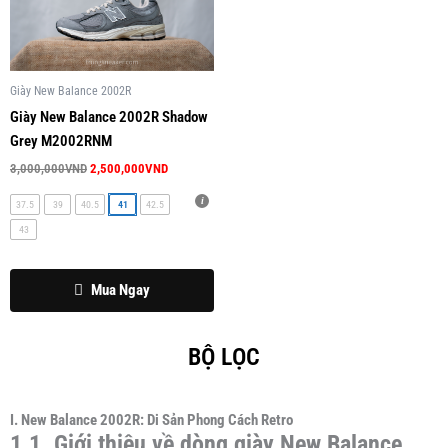
này
3,000,000VND.
là:
2,500,000VND.
có
nhiều
biến
Giày New Balance 2002R
thể.
Giày New Balance 2002R Shadow
Các
Grey M2002RNM
tùy
3,000,000
VND
2,500,000
VND
chọn
có
37.5
39
40.5
41
42.5
thể
43
được
chọn
Mua Ngay
trên
trang
sản
BỘ LỌC
phẩm
I. New Balance 2002R: Di Sản Phong Cách Retro
1.1. Giới thiệu về dòng giày New Balance