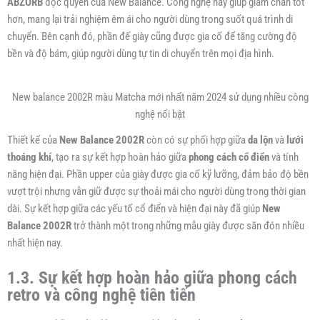
ABZORB
độc quyền của New Balance. Công nghệ này giúp giảm chấn tốt
hơn, mang lại trải nghiệm êm ái cho người dùng trong suốt quá trình di
chuyển. Bên cạnh đó, phần đế giày cũng được gia cố để tăng cường độ
bền và độ bám, giúp người dùng tự tin di chuyển trên mọi địa hình.
New balance 2002R màu Matcha mới nhất năm 2024 sử dụng nhiều công
nghệ nổi bật
Thiết kế của
New Balance 2002R
còn có sự phối hợp giữa
da lộn
và
lưới
thoáng khí
, tạo ra sự kết hợp hoàn hảo giữa
phong cách cổ điển
và tính
năng hiện đại. Phần upper của giày được gia cố kỹ lưỡng, đảm bảo độ bền
vượt trội nhưng vẫn giữ được sự thoải mái cho người dùng trong thời gian
dài. Sự kết hợp giữa các yếu tố cổ điển và hiện đại này đã giúp
New
Balance 2002R
trở thành một trong những mẫu giày được săn đón nhiều
nhất hiện nay.
1.3. Sự kết hợp hoàn hảo giữa phong cách
retro và công nghệ tiên tiến