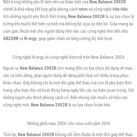
Một trong những yếu tố làm nên sự khác biệt của
New Balance 2002R
chính là khả năng kết hợp giữa phong cách
retro
và công nghệ
tiên tiến
.
Với những người yêu thích thời trang,
New Balance 2002R
là sự lựa chọn lý
tưởng khi muốn thể hiện cá tính mà không bỏ qua sự tiện lợi. Giày mang lại
cảm giác thoải mái cho người dùng nhờ vào các công nghệ tiên tiến như
ABZORB
và
N-ergy
, giúp giảm chấn và tăng cường độ linh hoạt.
Công nghệ N-ergy và công nghệ Abzorb trên New Balance 2002r
Ngoài ra,
New Balance 2002R
còn mang đến sự lựa chọn đa dạng về màu
sắc và kiểu dáng, giúp người dùng dễ dàng phối hợp với nhiều trang phục
khác nhau. Đây không chỉ là một đôi giày thể thao mà còn là phụ kiện thời
trang, phù hợp cho cả hoạt động hàng ngày lẫn các sự kiện quan trọng. Với
những người yêu thích phong cách cổ điển nhưng vẫn muốn sở hữu các
công nghệ mới,
New Balance 2002R
là sự lựa chọn hoàn hảo.
Những phối màu 2002r cho mùa cuối năm 2024
Tóm lại,
New Balance 2002R
không chỉ đơn thuần là một đôi giày thể thao