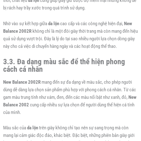
thời, chất liệu
da lộn
cũng giúp giày giữ được độ mềm mại nhưng không dễ
bị rách hay trầy xước trong quá trình sử dụng.
Nhờ vào sự kết hợp giữa
da lộn
cao cấp và các công nghệ hiện đại,
New
Balance 2002R
không chỉ là một đôi giày thời trang mà còn mang đến hiệu
quả sử dụng vượt trội. Đây là lý do tại sao nhiều người lựa chọn dòng giày
này cho cả việc di chuyển hàng ngày và các hoạt động thể thao.
3.3. Đa dạng màu sắc để thể hiện phong
cách cá nhân
New Balance 2002R
mang đến sự đa dạng về màu sắc, cho phép người
dùng dễ dàng lựa chọn sản phẩm phù hợp với phong cách cá nhân. Từ các
gam màu trung tính như xám, đen, đến các màu nổi bật như xanh, đỏ,
New
Balance 2002
cung cấp nhiều sự lựa chọn để người dùng thể hiện cá tính
của mình.
Màu sắc của
da lộn
trên giày không chỉ tạo nên sự sang trọng mà còn
mang lại cảm giác độc đáo, khác biệt. Đặc biệt, những phiên bản giày giới