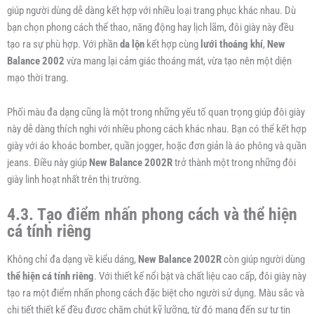
giúp người dùng dễ dàng kết hợp với nhiều loại trang phục khác nhau. Dù
bạn chọn phong cách thể thao, năng động hay lịch lãm, đôi giày này đều
tạo ra sự phù hợp. Với phần
da lộn
kết hợp cùng
lưới thoáng khí
,
New
Balance 2002
vừa mang lại cảm giác thoáng mát, vừa tạo nên một diện
mạo thời trang.
Phối màu đa dạng cũng là một trong những yếu tố quan trọng giúp đôi giày
này dễ dàng thích nghi với nhiều phong cách khác nhau. Bạn có thể kết hợp
giày với áo khoác bomber, quần jogger, hoặc đơn giản là áo phông và quần
jeans. Điều này giúp
New Balance 2002R
trở thành một trong những đôi
giày linh hoạt nhất trên thị trường.
4.3. Tạo điểm nhấn phong cách và thể hiện
cá tính riêng
Không chỉ đa dạng về kiểu dáng,
New Balance 2002R
còn giúp người dùng
thể hiện cá tính riêng
. Với thiết kế nổi bật và chất liệu cao cấp, đôi giày này
tạo ra một điểm nhấn phong cách đặc biệt cho người sử dụng. Màu sắc và
chi tiết thiết kế đều được chăm chút kỹ lưỡng, từ đó mang đến sự tự tin