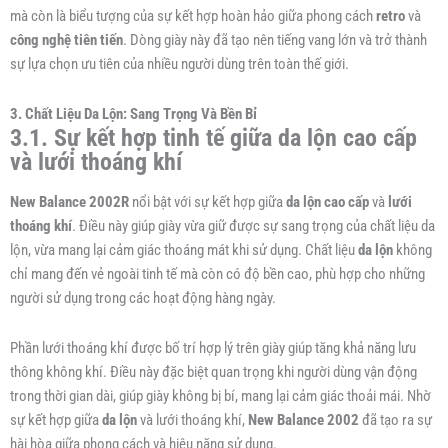
mà còn là biểu tượng của sự kết hợp hoàn hảo giữa phong cách
retro
và
công nghệ tiên tiến
. Dòng giày này đã tạo nên tiếng vang lớn và trở thành
sự lựa chọn ưu tiên của nhiều người dùng trên toàn thế giới.
3. Chất Liệu Da Lộn: Sang Trọng Và Bền Bỉ
3.1. Sự kết hợp tinh tế giữa da lộn cao cấp
và lưới thoáng khí
New Balance 2002R
nổi bật với sự kết hợp giữa
da lộn cao cấp
và
lưới
thoáng khí
. Điều này giúp giày vừa giữ được sự sang trọng của chất liệu da
lộn, vừa mang lại cảm giác thoáng mát khi sử dụng. Chất liệu
da lộn
không
chỉ mang đến vẻ ngoài tinh tế mà còn có độ bền cao, phù hợp cho những
người sử dụng trong các hoạt động hàng ngày.
Phần lưới thoáng khí được bố trí hợp lý trên giày giúp tăng khả năng lưu
thông không khí. Điều này đặc biệt quan trọng khi người dùng vận động
trong thời gian dài, giúp giày không bị bí, mang lại cảm giác thoải mái. Nhờ
sự kết hợp giữa
da lộn
và lưới thoáng khí,
New Balance 2002
đã tạo ra sự
hài hòa giữa phong cách và hiệu năng sử dụng.