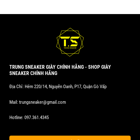
sản
sản
phẩm
phẩm
TRUNG SNEAKER GIÀY CHÍNH HÃNG - SHOP GIÀY
SNEAKER CHÍNH HÃNG
Địa Chỉ: Hẻm 220/14, Nguyễn Oanh, P17, Quận Gò Vấp
Mail:
trungsneaker@gmail.com
Hotline:
097.361.4345