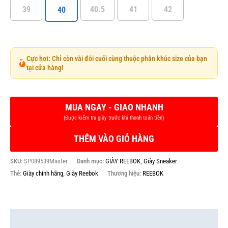
39
40.5
41
42
40
Cực hot: Chỉ còn vài đôi cuối cùng thuộc phân khúc size của bạn
tại cửa hàng!
THÊM VÀO GIỎ HÀNG
SKU:
SP089539Master
Danh mục:
GIÀY REEBOK
,
Giày Sneaker
Thẻ:
Giày chính hãng
,
Giày Reebok
Thương hiệu:
REEBOK
Mô tả