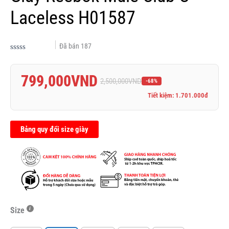
Laceless H01587
Đã bán
187
Được
xếp
hạng
799,000
VND
0.0
2,500,000
VND
-68%
5
sao
Tiết kiệm: 1.701.000đ
Bảng quy đổi size giày
Size