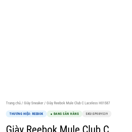
Trang chủ
/
Giày Sneaker
/ Giày Reebok Mule Club C Laceless H01587
THƯƠNG HIỆU: REEBOK
● ĐANG SẴN HÀNG
SKU:
SP089539
Giày Reebok Mule Club C