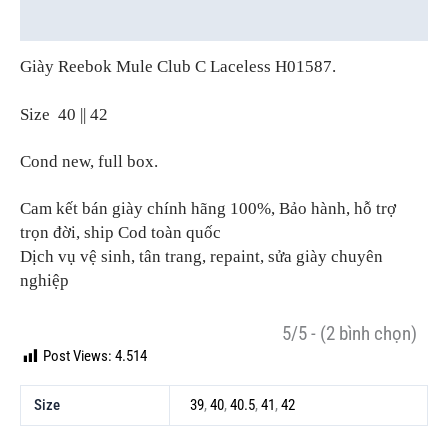
Thông tin bổ sung
Giày Reebok Mule Club C Laceless H01587.
Size 40 || 42
Cond new, full box.
Cam kết bán giày chính hãng 100%, Bảo hành, hỗ trợ
trọn đời, ship Cod toàn quốc
Dịch vụ vệ sinh, tân trang, repaint, sửa giày chuyên
nghiệp
5/5 - (2 bình chọn)
Post Views:
4.514
Size
39
,
40
,
40.5
,
41
,
42