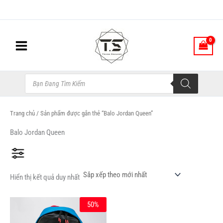
Nhảy
tới
nội
dung
Tìm
kiếm
sản
phẩm
Trang chủ
/ Sản phẩm được gắn thẻ “Balo Jordan Queen”
Balo Jordan Queen
Hiển thị kết quả duy nhất
Giá
Giá
Sản
50%
gốc
hiện
phẩm
là:
tại