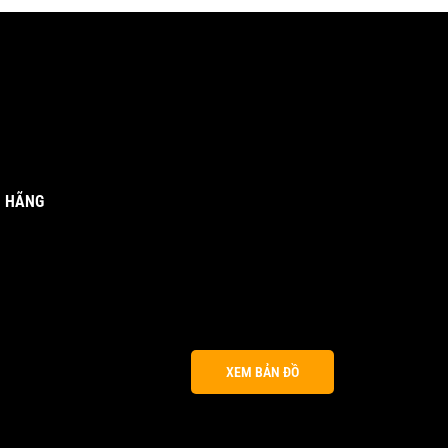
H HÃNG
XEM BẢN ĐỒ