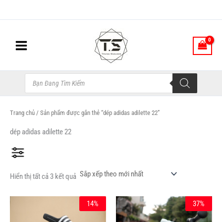
Đã
Nhảy
sắp
xếp
tới
theo
nội
mới
nhất
dung
Tìm
kiếm
sản
phẩm
Trang chủ
/ Sản phẩm được gắn thẻ “dép adidas adilette 22”
dép adidas adilette 22
Hiển thị tất cả 3 kết quả
Giá
Giá
Giá
Giá
Sản
Sản
14%
37%
gốc
hiện
gốc
hiện
phẩm
phẩm
là:
tại
là:
tại