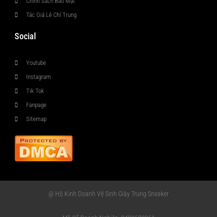
Chính Sách Bảo Mật
Tác Giả Lê Chí Trung
Social
Youtube
Instagram
Tik Tok
Fanpage
Sitemap
@ Hộ Kinh Doanh Vệ Sinh Giày Trung Sneaker