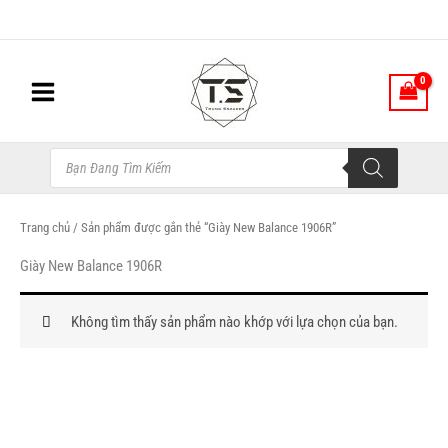
Nhảy
tới
nội
dung
Tìm
kiếm
sản
phẩm
Trang chủ
/ Sản phẩm được gắn thẻ “Giày New Balance 1906R”
Giày New Balance 1906R
Không tìm thấy sản phẩm nào khớp với lựa chọn của bạn.