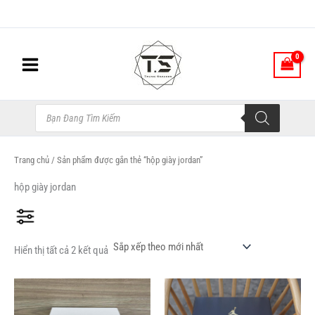
Đã
Nhảy
sắp
xếp
tới
theo
nội
mới
nhất
dung
Tìm
kiếm
sản
phẩm
Trang chủ
/ Sản phẩm được gắn thẻ “hộp giày jordan”
hộp giày jordan
Hiển thị tất cả 2 kết quả
Sản
Sản
phẩm
phẩm