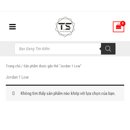
Nhảy
tới
nội
dung
Tìm
kiếm
sản
phẩm
Trang chủ
/ Sản phẩm được gắn thẻ “Jordan 1 Low”
Jordan 1 Low
Không tìm thấy sản phẩm nào khớp với lựa chọn của bạn.