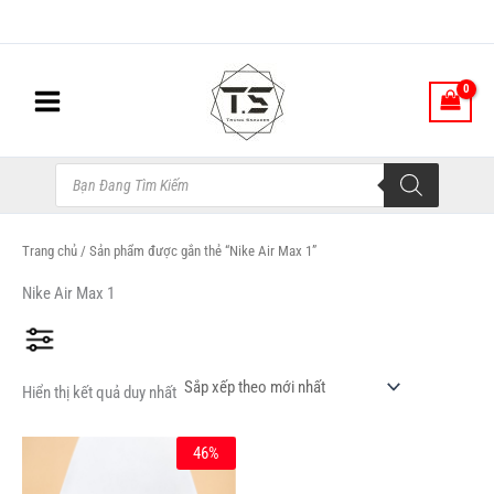
Nhảy
tới
nội
dung
Tìm
kiếm
sản
phẩm
Trang chủ
/ Sản phẩm được gắn thẻ “Nike Air Max 1”
Nike Air Max 1
Hiển thị kết quả duy nhất
Giá
Giá
Sản
46%
gốc
hiện
phẩm
là:
tại