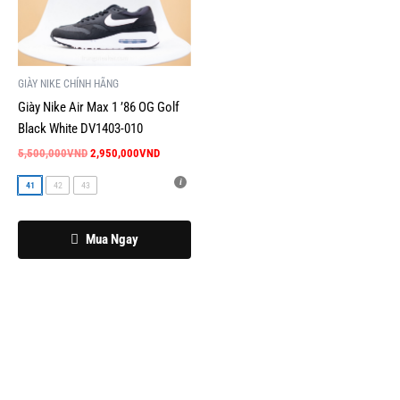
này
5,500,000VND.
là:
2,950,000VND.
có
nhiều
biến
GIÀY NIKE CHÍNH HÃNG
thể.
Giày Nike Air Max 1 ’86 OG Golf
Các
Black White DV1403-010
tùy
5,500,000
VND
2,950,000
VND
chọn
có
41
42
43
thể
được
Mua Ngay
chọn
trên
trang
sản
phẩm