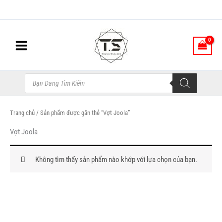
Nhảy
tới
nội
dung
Tìm
kiếm
sản
phẩm
Trang chủ
/ Sản phẩm được gắn thẻ “Vợt Joola”
Vợt Joola
Không tìm thấy sản phẩm nào khớp với lựa chọn của bạn.