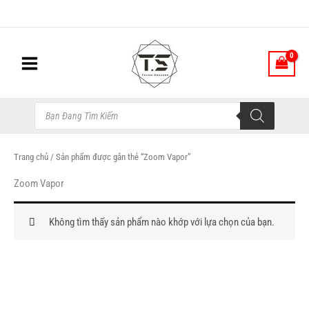
Nhảy
tới
nội
dung
Tìm
kiếm
sản
phẩm
Trang chủ
/ Sản phẩm được gắn thẻ “Zoom Vapor”
Zoom Vapor
Không tìm thấy sản phẩm nào khớp với lựa chọn của bạn.