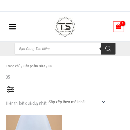
Nhảy
tới
nội
dung
Tìm
kiếm
sản
phẩm
Trang chủ
/ Sản phẩm Size / 35
35
Hiển thị kết quả duy nhất
Sản
phẩm