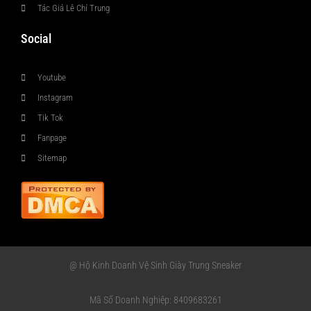
Tác Giả Lê Chí Trung
Social
Youtube
Instagram
Tik Tok
Fanpage
Sitemap
@ Hộ Kinh Doanh Vệ Sinh Giày Trung Sneaker
Mã Số Doanh Nghiệp: 8409683261