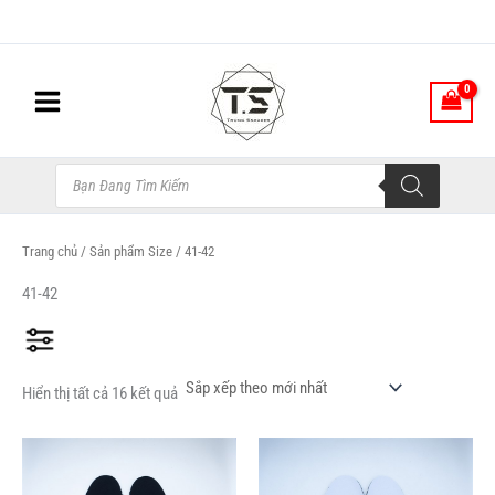
Đã
Nhảy
sắp
xếp
tới
theo
nội
mới
nhất
dung
Tìm
kiếm
sản
phẩm
Trang chủ
/ Sản phẩm Size / 41-42
41-42
Hiển thị tất cả 16 kết quả
Sản
Sản
phẩm
phẩm