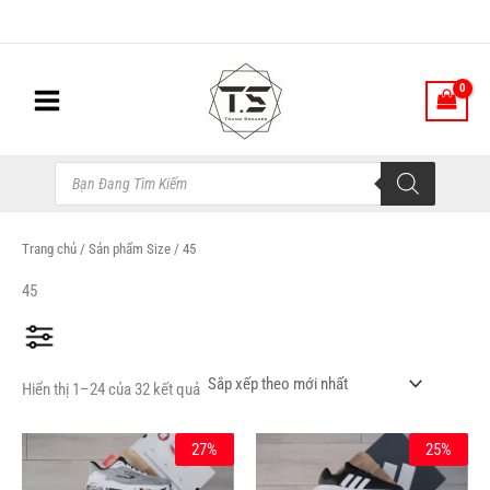
Đã
Nhảy
sắp
xếp
tới
theo
nội
mới
nhất
dung
Tìm
kiếm
sản
phẩm
Trang chủ
/ Sản phẩm Size / 45
45
Hiển thị 1–24 của 32 kết quả
Giá
Giá
Giá
Giá
Sản
Sản
27%
25%
Khoảng Giá
gốc
hiện
gốc
hiện
phẩm
phẩm
là:
tại
là:
tại