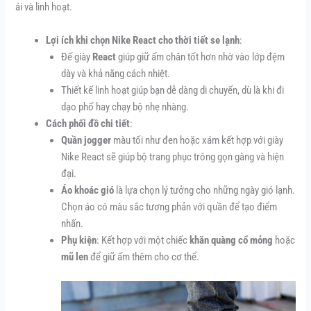
ái và linh hoạt.
Lợi ích khi chọn Nike React cho thời tiết se lạnh
:
Đế giày
React
giúp giữ ấm chân tốt hơn nhờ vào lớp đệm
dày và khả năng cách nhiệt.
Thiết kế linh hoạt giúp bạn dễ dàng di chuyển, dù là khi đi
dạo phố hay chạy bộ nhẹ nhàng.
Cách phối đồ chi tiết
:
Quần jogger
màu tối như đen hoặc xám kết hợp với giày
Nike React sẽ giúp bộ trang phục trông gọn gàng và hiện
đại.
Áo khoác gió
là lựa chọn lý tưởng cho những ngày gió lạnh.
Chọn áo có màu sắc tương phản với quần để tạo điểm
nhấn.
Phụ kiện
: Kết hợp với một chiếc
khăn quàng cổ mỏng
hoặc
mũ len
để giữ ấm thêm cho cơ thể.