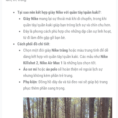
Tại sao nên kết hợp giày Nike với quần tây/quần kaki?
:
Giày Nike
mang lại sự thoải mái khi di chuyển, trong khi
quần tây/quần kaki giúp bạn trông lịch sự và chỉn chu hơn.
Đây là phong cách phù hợp cho những dịp cần sự linh hoạt,
từ đi làm đến gặp gỡ bạn bè.
Cách phối đồ chi tiết
:
Chọn một đôi giày
Nike trắng
hoặc màu trung tính để dễ
dàng kết hợp với quần tây/quần kaki. Các mẫu như
Nike
Killshot 2
,
Nike Air Max 1
là những lựa chọn tốt.
Áo sơ mi
hoặc
áo polo
sẽ hoàn thiện vẻ ngoài lịch sự
nhưng không kém phần trẻ trung.
Phụ kiện
: Đồng hồ dây da và túi đeo vai sẽ giúp bộ trang
phục thêm phần sang trọng.