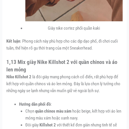
Giày nike cortez phối quần kaki
Kết luận
: Phong cách này phù hợp cho các dịp dạo phố, đi chơi cuối
tuần, thể hiện rõ gu thời trang của một Sneakerhead.
1,13 Mix giày Nike Killshot 2 với quần chinos và áo
len mỏng
Nike Killshot 2
là đôi giày mang phong cách cổ điển, rất phù hợp để
kết hợp với quần chinos và áo len mỏng. Đây là lựa chọn lý tưởng cho
những ngày se lạnh nhưng vẫn muốn giữ vẻ ngoài lịch sự.
Hướng dẫn phối đồ
:
Chọn
quần chinos màu xám
hoặc beige, kết hợp với áo len
mỏng màu xám hoặc xanh navy.
Đôi giày
Killshot 2
với thiết kế đơn giản nhưng tinh tế sẽ