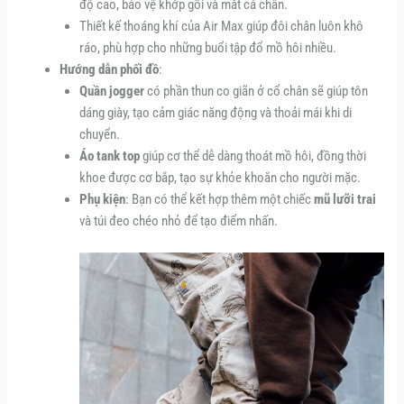
độ cao, bảo vệ khớp gối và mắt cá chân.
Thiết kế thoáng khí của Air Max giúp đôi chân luôn khô
ráo, phù hợp cho những buổi tập đổ mồ hôi nhiều.
Hướng dẫn phối đồ
:
Quần jogger
có phần thun co giãn ở cổ chân sẽ giúp tôn
dáng giày, tạo cảm giác năng động và thoải mái khi di
chuyển.
Áo tank top
giúp cơ thể dễ dàng thoát mồ hôi, đồng thời
khoe được cơ bắp, tạo sự khỏe khoắn cho người mặc.
Phụ kiện
: Bạn có thể kết hợp thêm một chiếc
mũ lưỡi trai
và túi đeo chéo nhỏ để tạo điểm nhấn.