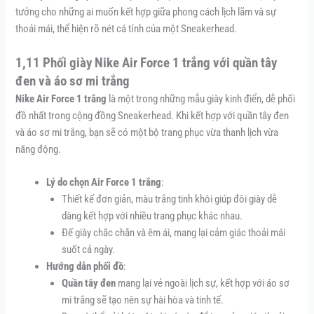
tưởng cho những ai muốn kết hợp giữa phong cách lịch lãm và sự
thoải mái, thể hiện rõ nét cá tính của một Sneakerhead.
1,11 Phối giày Nike Air Force 1 trắng với quần tây
đen và áo sơ mi trắng
Nike Air Force 1 trắng
là một trong những mẫu giày kinh điển, dễ phối
đồ nhất trong cộng đồng Sneakerhead. Khi kết hợp với quần tây đen
và áo sơ mi trắng, bạn sẽ có một bộ trang phục vừa thanh lịch vừa
năng động.
Lý do chọn Air Force 1 trắng
:
Thiết kế đơn giản, màu trắng tinh khôi giúp đôi giày dễ
dàng kết hợp với nhiều trang phục khác nhau.
Đế giày chắc chắn và êm ái, mang lại cảm giác thoải mái
suốt cả ngày.
Hướng dẫn phối đồ
:
Quần tây đen
mang lại vẻ ngoài lịch sự, kết hợp với áo sơ
mi trắng sẽ tạo nên sự hài hòa và tinh tế.