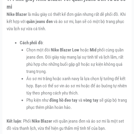
mi
Nike Blazer
là mẫu giày có thiết kế đơn giản nhưng rất dễ phối đồ. Khi
kết hợp với
quần jeans đen
và áo sơ mi, bạn sẽ có một bộ trang phục
vừa lịch sự vừa cá tính.
Cách phối đồ
:
Chọn một đôi
Nike Blazer Low
hoặc
Mid
phối cùng quần
jeans đen. Đôi giày này mang lại sự tinh tế và lịch lãm, rất
phù hợp cho những buổi gặp gỡ hoặc sự kiện không quá
trang trọng.
Áo sơ mi trắng hoặc xanh navy là lựa chọn lý tưởng để kết
hợp. Bạn có thể sơ vin áo sơ mi hoặc để áo buông tự nhiên
tùy theo phong cách yêu thích.
Phụ kiện như
đồng hồ đeo tay
và
vòng tay
sẽ giúp bộ trang
phục thêm phần hoàn hảo.
Kết luận
: Phối
Nike Blazer
với quần jeans đen và áo sơ mi là một set
đồ vừa thanh lịch, vừa thể hiện gu thẩm mỹ tinh tế của bạn.