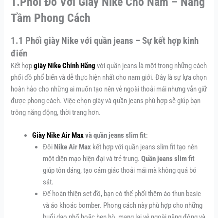
1.Phối Đồ Với Giày Nike Cho Nam – Nâng
Tầm Phong Cách
1.1 Phối giày Nike với quần jeans – Sự kết hợp kinh
điển
Kết hợp
giày Nike Chính Hãng
với quần jeans là một trong những cách
phối đồ phổ biến và dễ thực hiện nhất cho nam giới. Đây là sự lựa chọn
hoàn hảo cho những ai muốn tạo nên vẻ ngoài thoải mái nhưng vẫn giữ
được phong cách. Việc chọn giày và quần jeans phù hợp sẽ giúp bạn
trông năng động, thời trang hơn.
Giày Nike Air Max
và quần jeans slim fit
:
Đôi
Nike Air Max
kết hợp với quần jeans slim fit tạo nên
một diện mạo hiện đại và trẻ trung.
Quần jeans slim fit
giúp tôn dáng, tạo cảm giác thoải mái mà không quá bó
sát.
Để hoàn thiện set đồ, bạn có thể phối thêm áo thun basic
và áo khoác bomber. Phong cách này phù hợp cho những
buổi dạo phố hoặc hẹn hò, mang lại vẻ ngoài năng động và