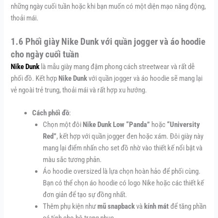
những ngày cuối tuần hoặc khi bạn muốn có một diện mạo năng động,
thoải mái.
1.6 Phối giày Nike Dunk với quần jogger và áo hoodie
cho ngày cuối tuần
Nike Dunk
là mẫu giày mang đậm phong cách streetwear và rất dễ
phối đồ. Kết hợp
Nike Dunk
với quần jogger và áo hoodie sẽ mang lại
vẻ ngoài trẻ trung, thoải mái và rất hợp xu hướng.
Cách phối đồ
:
Chọn một đôi
Nike Dunk Low “Panda”
hoặc
“University
Red”
, kết hợp với quần jogger đen hoặc xám. Đôi giày này
mang lại điểm nhấn cho set đồ nhờ vào thiết kế nổi bật và
màu sắc tương phản.
Áo hoodie oversized là lựa chọn hoàn hảo để phối cùng.
Bạn có thể chọn áo hoodie có logo Nike hoặc các thiết kế
đơn giản để tạo sự đồng nhất.
Thêm phụ kiện như
mũ snapback
và
kính mát
để tăng phần