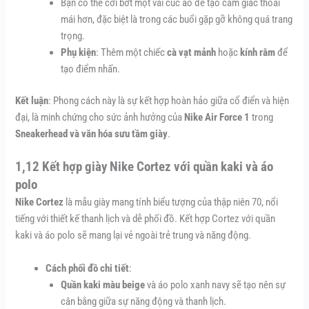
Bạn có thể cởi bớt một vài cúc áo để tạo cảm giác thoải
mái hơn, đặc biệt là trong các buổi gặp gỡ không quá trang
trọng.
Phụ kiện
: Thêm một chiếc
cà vạt mảnh
hoặc
kính râm
để
tạo điểm nhấn.
Kết luận
: Phong cách này là sự kết hợp hoàn hảo giữa cổ điển và hiện
đại, là minh chứng cho sức ảnh hưởng của
Nike Air Force 1
trong
Sneakerhead và văn hóa sưu tầm giày
.
1,12 Kết hợp giày Nike Cortez với quần kaki và áo
polo
Nike Cortez
là mẫu giày mang tính biểu tượng của thập niên 70, nổi
tiếng với thiết kế thanh lịch và dễ phối đồ. Kết hợp Cortez với quần
kaki và áo polo sẽ mang lại vẻ ngoài trẻ trung và năng động.
Cách phối đồ chi tiết
:
Quần kaki màu beige
và áo polo xanh navy sẽ tạo nên sự
cân bằng giữa sự năng động và thanh lịch.