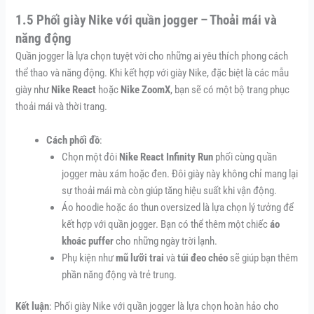
1.5 Phối giày Nike với quần jogger – Thoải mái và
năng động
Quần jogger là lựa chọn tuyệt vời cho những ai yêu thích phong cách
thể thao và năng động. Khi kết hợp với giày Nike, đặc biệt là các mẫu
giày như
Nike React
hoặc
Nike ZoomX
, bạn sẽ có một bộ trang phục
thoải mái và thời trang.
Cách phối đồ
:
Chọn một đôi
Nike React Infinity Run
phối cùng quần
jogger màu xám hoặc đen. Đôi giày này không chỉ mang lại
sự thoải mái mà còn giúp tăng hiệu suất khi vận động.
Áo hoodie hoặc áo thun oversized là lựa chọn lý tưởng để
kết hợp với quần jogger. Bạn có thể thêm một chiếc
áo
khoác puffer
cho những ngày trời lạnh.
Phụ kiện như
mũ lưỡi trai
và
túi đeo chéo
sẽ giúp bạn thêm
phần năng động và trẻ trung.
Kết luận
: Phối giày Nike với quần jogger là lựa chọn hoàn hảo cho