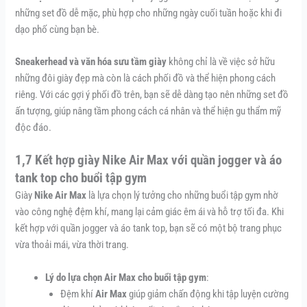
những set đồ dễ mặc, phù hợp cho những ngày cuối tuần hoặc khi đi
dạo phố cùng bạn bè.
Sneakerhead và văn hóa sưu tầm giày
không chỉ là về việc sở hữu
những đôi giày đẹp mà còn là cách phối đồ và thể hiện phong cách
riêng. Với các gợi ý phối đồ trên, bạn sẽ dễ dàng tạo nên những set đồ
ấn tượng, giúp nâng tầm phong cách cá nhân và thể hiện gu thẩm mỹ
độc đáo.
1,7 Kết hợp giày Nike Air Max với quần jogger và áo
tank top cho buổi tập gym
Giày
Nike Air Max
là lựa chọn lý tưởng cho những buổi tập gym nhờ
vào công nghệ đệm khí, mang lại cảm giác êm ái và hỗ trợ tối đa. Khi
kết hợp với quần jogger và áo tank top, bạn sẽ có một bộ trang phục
vừa thoải mái, vừa thời trang.
Lý do lựa chọn Air Max cho buổi tập gym
:
Đệm khí
Air Max
giúp giảm chấn động khi tập luyện cường