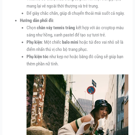
mang lại vẻ ngoài thời thượng và trẻ trung.
Đế giày chắc chắn, giúp di chuyển thoải mái suốt cả ngày.
Hướng dẫn phối đồ
:
Chọn
chân váy tennis trắng
kết hợp với áo croptop màu
sáng như hồng, xanh pastel để tạo sự tươi trẻ.
Phụ kiện
: Một chiếc
balo mini
hoặc túi đeo vai nhỏ sẽ là
điểm nhấn thú vị cho bộ trang phục.
Phụ kiện tóc
như kẹp nơ hoặc băng đô cũng sẽ giúp bạn
thêm phần nữ tính.