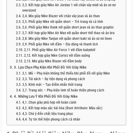
2,3. Kết hợp giày Nike Air Jordan 1 với chân váy midi và áo sơ mi
oversized
2,4. Mix giày Nike Blazer với chân váy jean và áo thun
2,5. Phối giày Nike với quần short – Trẻ trung và cá tính
2,6. Phối giày Nike Dunk với quần short jean và áo thun graphic
2,7. Kết hợp giày Nike Air Max với quần short thể thao và áo bra
2,8. Mix giày Nike Tanjun với quần short kaki và áo sơ mi linen
2,9. Phối giày Nike với đầm – Dịu dàng và thanh lịch
2,11. Phối giày Nike Air Force 1 với đầm babydoll
2,12. Kết hợp giày Nike Cortez với đầm suông
2,13. Mix giày Nike Blazer với đầm body
3. Lựa Chọn Phụ Kiện Khi Phối Đồ Với Giày Nike
3,1. Mũ – Phụ kiện không thể thiếu khi phối đồ với giày Nike
3,3. Túi xách – Sự tiện dụng và phong cách
3,5. Kính mát – Tạo điểm nhấn thời trang
3,7. Trang sức – Phụ kiện tinh tế hoàn thiện phong cách
4. Những Lưu Ý Khi Phối Đồ Với Giày Nike
4,1. Chọn giày phù hợp với hoàn cảnh
4,2. Kết hợp màu sắc hài hòa (Root Attribute: Màu sắc)
4,3. Chú ý đến chất liệu trang phục
4,4. Tự tin thể hiện phong cách cá nhân