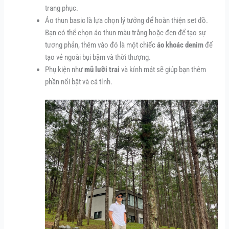
trang phục.
Áo thun basic là lựa chọn lý tưởng để hoàn thiện set đồ.
Bạn có thể chọn áo thun màu trắng hoặc đen để tạo sự
tương phản, thêm vào đó là một chiếc
áo khoác denim
để
tạo vẻ ngoài bụi bặm và thời thượng.
Phụ kiện như
mũ lưỡi trai
và kính mát sẽ giúp bạn thêm
phần nổi bật và cá tính.