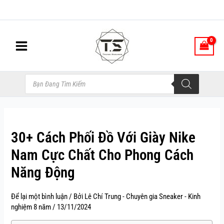
Nhảy
tới
nội
dung
Tìm
kiếm
sản
phẩm
30+ Cách Phối Đồ Với Giày Nike
Nam Cực Chất Cho Phong Cách
Năng Động
Để lại một bình luận
/ Bởi
Lê Chí Trung - Chuyên gia Sneaker - Kinh
nghiệm 8 năm
/
13/11/2024