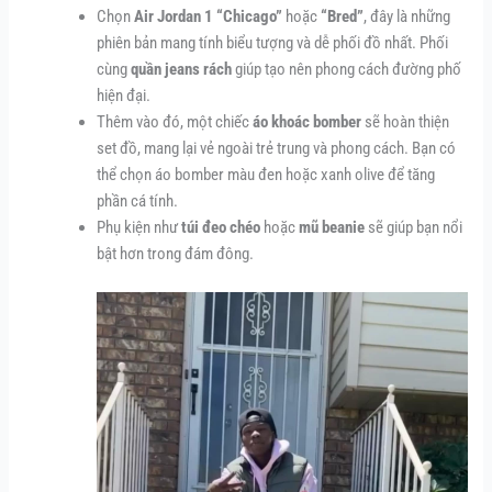
Chọn
Air Jordan 1 “Chicago”
hoặc
“Bred”
, đây là những
phiên bản mang tính biểu tượng và dễ phối đồ nhất. Phối
cùng
quần jeans rách
giúp tạo nên phong cách đường phố
hiện đại.
Thêm vào đó, một chiếc
áo khoác bomber
sẽ hoàn thiện
set đồ, mang lại vẻ ngoài trẻ trung và phong cách. Bạn có
thể chọn áo bomber màu đen hoặc xanh olive để tăng
phần cá tính.
Phụ kiện như
túi đeo chéo
hoặc
mũ beanie
sẽ giúp bạn nổi
bật hơn trong đám đông.