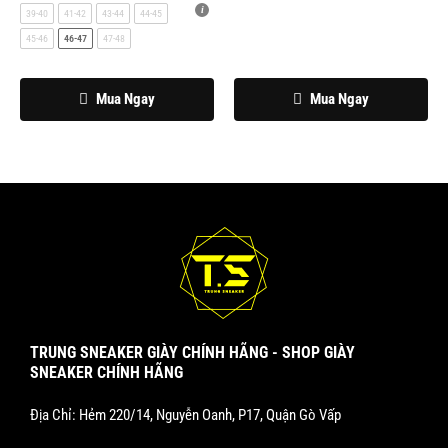
được
được
39-40
41-42
43-44
44-45
chọn
chọn
45-46
46-47
47-48
trên
trên
trang
trang
Mua Ngay
Mua Ngay
sản
sản
phẩm
phẩm
TRUNG SNEAKER GIÀY CHÍNH HÃNG - SHOP GIÀY
SNEAKER CHÍNH HÃNG
Địa Chỉ: Hẻm 220/14, Nguyễn Oanh, P17, Quận Gò Vấp