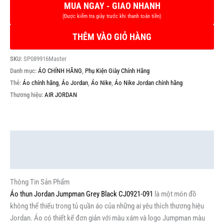
THÊM VÀO GIỎ HÀNG
SKU:
SP089916Master
Danh mục:
ÁO CHÍNH HÃNG
,
Phụ Kiện Giày Chính Hãng
Thẻ:
Áo chính hãng
,
Áo Jordan
,
Áo Nike
,
Áo Nike Jordan chính hãng
Thương hiệu:
AIR JORDAN
Mô tả
Thông tin bổ sung
Thông Tin Sản Phẩm
Áo thun Jordan Jumpman Grey Black CJ0921-091
là một món đồ
không thể thiếu trong tủ quần áo của những ai yêu thích thương hiệu
Jordan. Áo có thiết kế đơn giản với màu xám và logo Jumpman màu