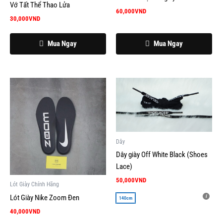
Vớ Tất Thể Thao Lửa
60,000
VND
30,000
VND
Mua Ngay
Mua Ngay
Sản
Sản
phẩm
phẩm
này
này
có
có
nhiều
nhiều
Dây
biến
biến
Dây giày Off White Black (Shoes
thể.
thể.
Lace)
Các
Các
tùy
tùy
50,000
VND
Lót Giày Chính Hãng
chọn
chọn
Lót Giày Nike Zoom Đen
140cm
có
có
40,000
VND
thể
thể