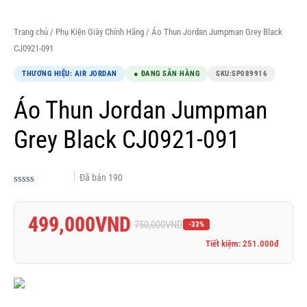
Trang chủ
/
Phụ Kiện Giày Chính Hãng
/ Áo Thun Jordan Jumpman Grey Black
CJ0921-091
THƯƠNG HIỆU: AIR JORDAN
● ĐANG SẴN HÀNG
SKU:
SP089916
Áo Thun Jordan Jumpman
Grey Black CJ0921-091
Đã bán
190
Được
xếp
hạng
499,000
VND
0.0
750,000
VND
-33%
5
sao
Tiết kiệm: 251.000đ