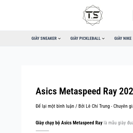
Nhảy
tới
nội
dung
GIÀY SNEAKER
GIÀY PICKLEBALL
GIÀY NIKE
Asics Metaspeed Ray 2025
Để lại một bình luận
/ Bởi
Lê Chí Trung - Chuyên g
Giày chạy bộ Asics Metaspeed Ray
là mẫu giày đua
⸻