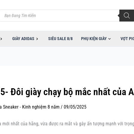
Tìm
kiếm
sản
phẩm
GIÀY ADIDAS
SIÊU SALE 8/8
PHỤ KIỆN GIÀY
VỢT PI
- Đôi giày chạy bộ mắc nhất của A
ia Sneaker - Kinh nghiệm 8 năm
/
09/05/2025
 mới nhất của hãng, vừa được ra mắt và gây ấn tượng mạnh với trọng