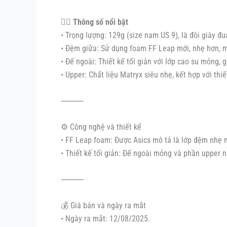
🏃‍♂️ Thông số nổi bật
• Trọng lượng: 129g (size nam US 9), là đôi giày đ
• Đệm giữa: Sử dụng foam FF Leap mới, nhẹ hơn, m
• Đế ngoài: Thiết kế tối giản với lớp cao su mỏng,
• Upper: Chất liệu Matryx siêu nhẹ, kết hợp với thi
⸻
⚙️ Công nghệ và thiết kế
• FF Leap foam: Được Asics mô tả là lớp đệm nhẹ n
• Thiết kế tối giản: Đế ngoài mỏng và phần upper 
⸻
💰 Giá bán và ngày ra mắt
• Ngày ra mắt: 12/08/2025.