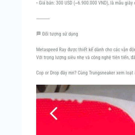
• Giá bán: 300 USD (~6.900.000 VND), là mẫu giày đ
⸻
🏁 Đối tượng sử dụng
Metaspeed Ray được thiết kế dành cho các vận động
Với trọng lượng siêu nhẹ và công nghệ tiên tiến, đ
Cop or Drop đây mn? Cùng Trungsneaker xem loạt ả