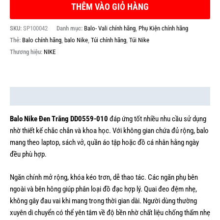
THÊM VÀO GIỎ HÀNG
SKU:
SP100042
Danh mục:
Balo- Vali chính hãng
,
Phụ Kiện chính hãng
Thẻ:
Balo chính hãng
,
balo Nike
,
Túi chính hãng
,
Túi Nike
Thương hiệu:
NIKE
Mô tả
Balo Nike Đen Trắng DD0559-010
đáp ứng tốt nhiều nhu cầu sử dụng
nhờ thiết kế chắc chắn và khoa học. Với không gian chứa đủ rộng, balo
mang theo laptop, sách vở, quần áo tập hoặc đồ cá nhân hằng ngày
đều phù hợp.
Ngăn chính mở rộng, khóa kéo trơn, dễ thao tác. Các ngăn phụ bên
ngoài và bên hông giúp phân loại đồ đạc hợp lý. Quai đeo đệm nhẹ,
không gây đau vai khi mang trong thời gian dài. Người dùng thường
xuyên di chuyển có thể yên tâm về độ bền nhờ chất liệu chống thấm nhẹ