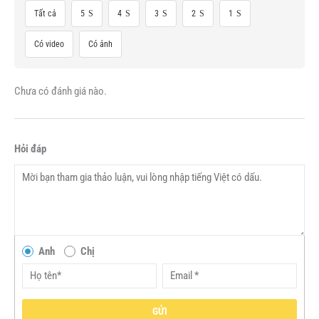
Tất cả
5
4
3
2
1
Có video
Có ảnh
Chưa có đánh giá nào.
Hỏi đáp
Anh
Chị
GỬI