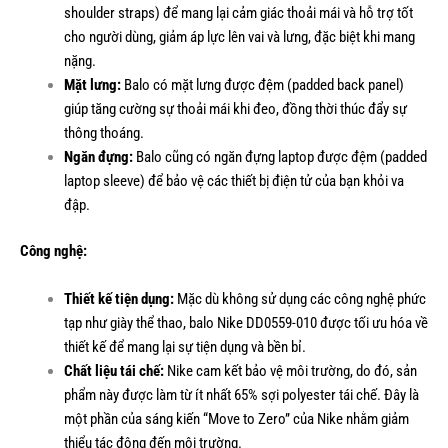
shoulder straps) để mang lại cảm giác thoải mái và hỗ trợ tốt
cho người dùng, giảm áp lực lên vai và lưng, đặc biệt khi mang
nặng.
Mặt lưng:
Balo có mặt lưng được đệm (padded back panel)
giúp tăng cường sự thoải mái khi đeo, đồng thời thúc đẩy sự
thông thoáng.
Ngăn đựng:
Balo cũng có ngăn đựng laptop được đệm (padded
laptop sleeve) để bảo vệ các thiết bị điện tử của bạn khỏi va
đập.
Công nghệ:
Thiết kế tiện dụng:
Mặc dù không sử dụng các công nghệ phức
tạp như giày thể thao, balo Nike DD0559-010 được tối ưu hóa về
thiết kế để mang lại sự tiện dụng và bền bỉ.
Chất liệu tái chế:
Nike cam kết bảo vệ môi trường, do đó, sản
phẩm này được làm từ ít nhất 65% sợi polyester tái chế. Đây là
một phần của sáng kiến “Move to Zero” của Nike nhằm giảm
thiểu tác động đến môi trường.