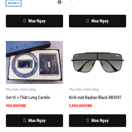
chọn
40x30x13
trên
trang
Mua Ngay
Mua Ngay
sản
phẩm
Phụ Kiện chính hãng
Phụ Kiện chính hãng
Set Ví + Thắt Lưng Cartelo
Kính mát Rayban Black RB3597
950,000
VND
2,000,000
VND
Mua Ngay
Mua Ngay