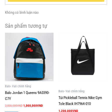
Không có bình luận nào
Sản phẩm tương tự
Giá
Giá
Sản
gốc
hiện
phẩm
là:
tại
này
2,000,000VND.
là:
1,000,000VND.
có
nhiều
biến
thể.
Các
tùy
Balo- Vali chính hãng
chọn
Balo- Vali chính hãng
Balo Jordan 1 Queens 9A0390-
có
Túi Pickleball Tennis Nike Gym
C7Y
thể
Tole Black IH7964-010
2,000,000
VND
1,000,000
VND
được
1,200,000
VND