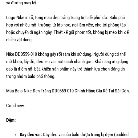
và đường may kỹ.
Logo Nike in rõ, tông màu đen trắng trung tính dễ phối đồ. Balo phù
hợp với nhiều môi trường: từ lớp học, nơi làm việc, cho tới phòng tập
hoặc chuyến đi ngắn ngày. Thiết kế giữ phom tốt, không bị méo khi để
nhiều vật dụng.
Nike DD0559-010 không gây rối rắm khi sử dụng. Người dùng có thể
mở khóa, lấy đồ, đeo lên vai một cách nhanh gọn. Khả năng ứng dụng
cao là điểm nổi bật, khiến sản phẩm này trở thành lựa chọn đáng tin
trong nhóm balo phổ thông.
Mua Balo Nike Đen Trắng DD0559-010 Chính Hãng Giá Rẻ Tại Sài Gòn.
Cond new.
Đệm:
Dây đeo vai:
Dây đeo vai của balo được trang bị đệm (padded