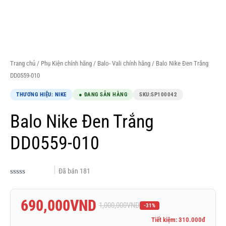
Trang chủ
/
Phụ Kiện chính hãng
/
Balo- Vali chính hãng
/ Balo Nike Đen Trắng
DD0559-010
THƯƠNG HIỆU: NIKE
● ĐANG SẴN HÀNG
SKU:
SP100042
Balo Nike Đen Trắng
DD0559-010
Đã bán
181
Được
xếp
hạng
690,000
VND
0.0
1,000,000
VND
-31%
5
sao
Tiết kiệm: 310.000đ