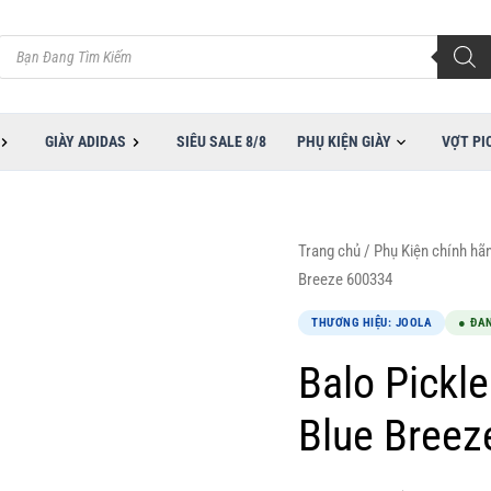
Tìm
kiếm
sản
phẩm
GIÀY ADIDAS
SIÊU SALE 8/8
PHỤ KIỆN GIÀY
VỢT PI
Giá
Giá
Balo
Trang chủ
/
Phụ Kiện chính hã
gốc
hiện
Pickleball
Breeze 600334
là:
tại
Joola
THƯƠNG HIỆU: JOOLA
● ĐA
3,500,000VND.
là:
Tour
2,700,000VND.
Elite
Balo Pickle
Blue
Blue Breez
Breeze
600334
số