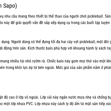
n Sapo)
ụ nhu cầu mang theo thiết bị thể thao của người chơi pickleball. Sả
alo này để giải quyết vấn đề sắp xếp dụng cụ trong các buổi tập luyệ
ụng. Người dùng có thể đựng tối đa hai cây vợt pickleball, một đôi g
 di động trên sân. Kích thước balo phù hợp với khoang hành lý xách t
 mang nhiều túi nhỏ rườm rà. Chiếc balo này gom mọi thứ vào một kh
 bên trong khỏi lực ép từ bên ngoài. Mức giá của sản phẩm nằm ở phâ
 mật độ cao ở lớp vỏ ngoài. Lớp vải này ngăn nước mưa nhẹ và chống 
bọc một lớp nhựa PVC. Lớp nhựa này cách ly độ ẩm từ mặt sân tiếp xúc