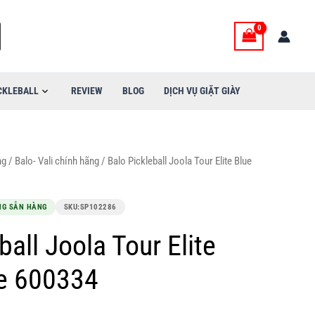
3,500,000VND.
là:
2,700,000VND.
CKLEBALL
REVIEW
BLOG
DỊCH VỤ GIẶT GIÀY
ng
/
Balo- Vali chính hãng
/ Balo Pickleball Joola Tour Elite Blue
NG SẴN HÀNG
SKU:
SP102286
ball Joola Tour Elite
e 600334