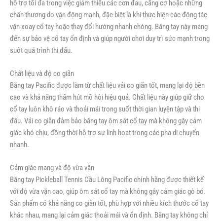
hỗ trợ tối đa trong việc giảm thiểu các cơn đau, căng cơ hoặc những
chấn thương do vận động mạnh, đặc biệt là khi thực hiện các động tác
vặn xoay cổ tay hoặc thay đổi hướng nhanh chóng. Băng tay này mang
đến sự bảo vệ cổ tay ổn định và giúp người chơi duy trì sức mạnh trong
suốt quá trình thi đấu.
Chất liệu và độ co giãn
Băng tay Pacific được làm từ chất liệu vải co giãn tốt, mang lại độ bền
cao và khả năng thấm hút mồ hôi hiệu quả. Chất liệu này giúp giữ cho
cổ tay luôn khô ráo và thoải mái trong suốt thời gian luyện tập và thi
đấu. Vải co giãn đảm bảo băng tay ôm sát cổ tay mà không gây cảm
giác khó chịu, đồng thời hỗ trợ sự linh hoạt trong các pha di chuyển
nhanh.
Cảm giác mang và độ vừa vặn
Băng tay Pickleball Tennis Cầu Lông Pacific chính hãng được thiết kế
với độ vừa vặn cao, giúp ôm sát cổ tay mà không gây cảm giác gò bó.
Sản phẩm có khả năng co giãn tốt, phù hợp với nhiều kích thước cổ tay
khác nhau, mang lại cảm giác thoải mái và ổn định. Băng tay không chỉ