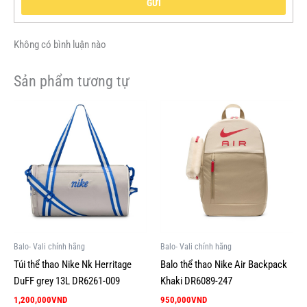
GỬI
Không có bình luận nào
Sản phẩm tương tự
Sản
Sản
phẩm
phẩm
này
này
có
có
nhiều
nhiều
biến
biến
thể.
thể.
Các
Các
tùy
tùy
Balo- Vali chính hãng
Balo- Vali chính hãng
chọn
chọn
Túi thể thao Nike Nk Herritage
Balo thể thao Nike Air Backpack
có
có
DuFF grey 13L DR6261-009
Khaki DR6089-247
thể
thể
1,200,000
VND
950,000
VND
được
được