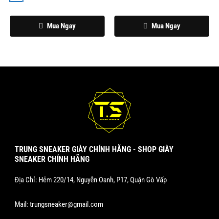
được
chọn
Mua Ngay
Mua Ngay
trên
trang
sản
phẩm
TRUNG SNEAKER GIÀY CHÍNH HÃNG - SHOP GIÀY
SNEAKER CHÍNH HÃNG
Địa Chỉ: Hẻm 220/14, Nguyễn Oanh, P17, Quận Gò Vấp
Mail:
trungsneaker@gmail.com