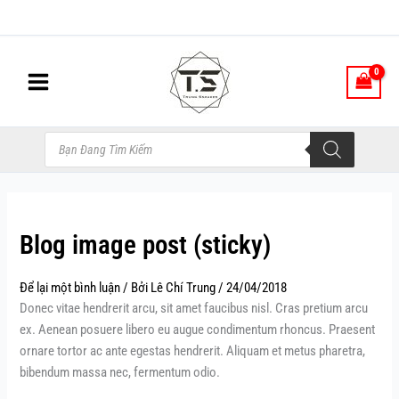
Nhảy
tới
nội
dung
Tìm
kiếm
sản
phẩm
Blog image post (sticky)
Để lại một bình luận
/ Bởi
Lê Chí Trung
/
24/04/2018
Donec vitae hendrerit arcu, sit amet faucibus nisl. Cras pretium arcu
ex. Aenean posuere libero eu augue condimentum rhoncus. Praesent
ornare tortor ac ante egestas hendrerit. Aliquam et metus pharetra,
bibendum massa nec, fermentum odio.