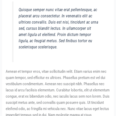
Quisque semper nunc vitae erat pellentesque, ac
placerat arcu consectetur. In venenatis elit ac
ultrices convallis. Duis est nisi, tincidunt ac urna
sed, cursus blandit lectus. In ullamcorper sit
amet ligula ut eleifend. Proin dictum tempor
ligula, ac feugiat metus. Sed finibus tortor eu
scelerisque scelerisque.
Aenean et tempor eros, vitae sollicitudin velit. Etiam varius enim nec
quam tempor, sed efficitur ex ultrices. Phasellus pretium est vel dui
vestibulum condimentum. Aenean nec suscipit nibh. Phasellus nec
lacus id arcu facilisis elementum. Curabitur lobortis, elit ut elementum
congue, erat ex bibendum odio, nec iaculis lacus sem non lorem. Duis
suscipit metus ante, sed convallis quam posuere quis. Ut tincidunt
eleifend odio, ac fringilla mi vehicula nec. Nunc vitae lacus eget lectus
imperdiet tempus sed in dui. Nam molestie magna at risus