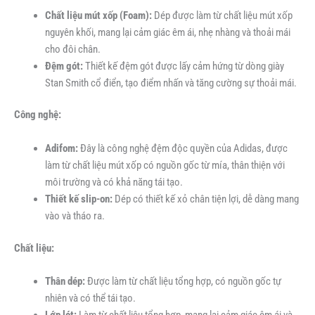
Chất liệu mút xốp (Foam):
Dép được làm từ chất liệu mút xốp
nguyên khối, mang lại cảm giác êm ái, nhẹ nhàng và thoải mái
cho đôi chân.
Đệm gót:
Thiết kế đệm gót được lấy cảm hứng từ dòng giày
Stan Smith cổ điển, tạo điểm nhấn và tăng cường sự thoải mái.
Công nghệ:
Adifom:
Đây là công nghệ đệm độc quyền của Adidas, được
làm từ chất liệu mút xốp có nguồn gốc từ mía, thân thiện với
môi trường và có khả năng tái tạo.
Thiết kế slip-on:
Dép có thiết kế xỏ chân tiện lợi, dễ dàng mang
vào và tháo ra.
Chất liệu:
Thân dép:
Được làm từ chất liệu tổng hợp, có nguồn gốc tự
nhiên và có thể tái tạo.
Lớp lót:
Làm từ chất liệu tổng hợp, mang lại cảm giác êm ái và