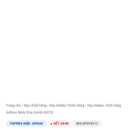
Trang chủ
/
Dép chính hãng
/
Dép Adidas Chính Hãng
/ Dép Adidas chính hãng
Adifom Mule Stan Smith IE0752
THƯƠNG HIỆU: ADIDAS
● HẾT HÀNG
SKU:
SP098212