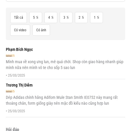
Tất cả
5
4
3
2
1
Có video
Có ảnh
Phạm Bích Ngọc
Được xếp
Mình mua về xong ưng lun, mê quá chời. Shop còn giao hàng nhanh giúp
hạng
5
5 sao
mình nữa nên mình vô te cho sốp 5 sao lun
•
25/03/2025
Trương Thị Diễm
Được xếp
Dép Adidas chính hãng Adifom Mule Stan Smith IE0752 này mang rất
hạng
5
5 sao
thoáng chân, form giống giày nên mặc đồ kiểu nào cũng hợp lun
•
25/03/2025
Hỏi đáp