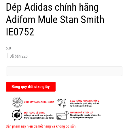
Dép Adidas chính hãng
Adifom Mule Stan Smith
IE0752
5.0
Đã bán
220
Bảng quy đổi size giày
Sản phẩm này hiện đã hết hàng và không có sẵn.