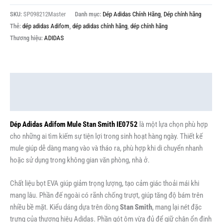
SKU:
SP098212Master
Danh mục:
Dép Adidas Chính Hãng
,
Dép chính hãng
Thẻ:
dép adidas Adifom
,
dép adidas chính hãng
,
dép chính hãng
Thương hiệu:
ADIDAS
Mô tả
Thông tin bổ sung
Dép Adidas Adifom Mule Stan Smith IE0752
là một lựa chọn phù hợp
cho những ai tìm kiếm sự tiện lợi trong sinh hoạt hàng ngày. Thiết kế
mule giúp dễ dàng mang vào và tháo ra, phù hợp khi di chuyển nhanh
hoặc sử dụng trong không gian văn phòng, nhà ở.
Chất liệu bọt EVA giúp giảm trọng lượng, tạo cảm giác thoải mái khi
mang lâu. Phần đế ngoài có rãnh chống trượt, giúp tăng độ bám trên
nhiều bề mặt. Kiểu dáng dựa trên dòng
Stan Smith
, mang lại nét đặc
trưng của thương hiệu Adidas. Phần gót ôm vừa đủ để giữ chân ổn định