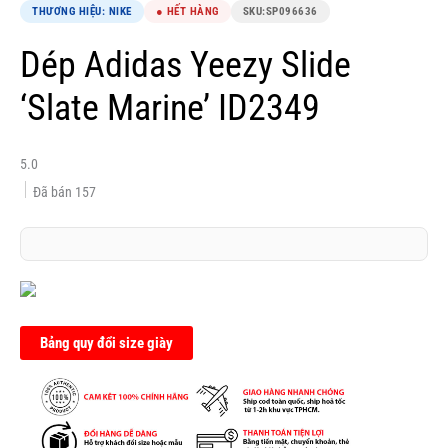
THƯƠNG HIỆU: NIKE
● HẾT HÀNG
SKU:
SP096636
Dép Adidas Yeezy Slide
‘Slate Marine’ ID2349
5.0
Đã bán
157
Bảng quy đổi size giày