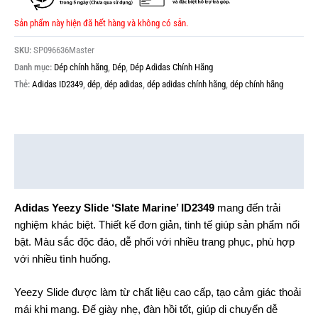
Sản phẩm này hiện đã hết hàng và không có sẵn.
SKU:
SP096636Master
Danh mục:
Dép chính hãng
,
Dép
,
Dép Adidas Chính Hãng
Thẻ:
Adidas ID2349
,
dép
,
dép adidas
,
dép adidas chính hãng
,
dép chính hãng
Mô tả
Thông tin bổ sung
Adidas Yeezy Slide ‘Slate Marine’ ID2349
mang đến trải
nghiệm khác biệt. Thiết kế đơn giản, tinh tế giúp sản phẩm nổi
bật. Màu sắc độc đáo, dễ phối với nhiều trang phục, phù hợp
với nhiều tình huống.
Yeezy Slide được làm từ chất liệu cao cấp, tạo cảm giác thoải
mái khi mang. Đế giày nhẹ, đàn hồi tốt, giúp di chuyển dễ