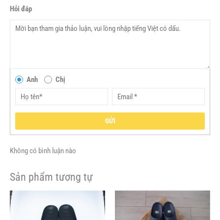
Hỏi đáp
Anh
Chị
GỬI
Không có bình luận nào
Sản phẩm tương tự
Giá
Giá
Giá
Giá
Sản
Sản
gốc
hiện
gốc
hiện
phẩm
phẩm
là:
tại
là:
tại
này
này
1,000,000VND.
là:
1,700,000VND.
là: