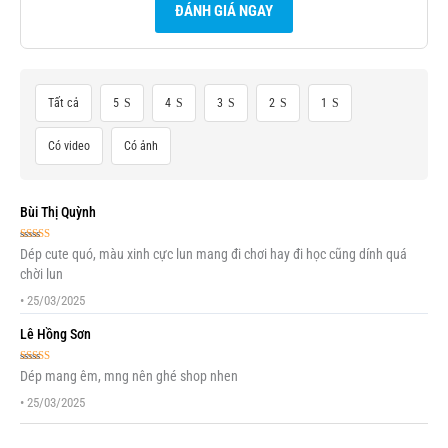
ĐÁNH GIÁ NGAY
Tất cả
5
4
3
2
1
Có video
Có ảnh
Bùi Thị Quỳnh
Được xếp
Dép cute quó, màu xinh cực lun mang đi chơi hay đi học cũng dính quá
hạng
5
5 sao
chời lun
•
25/03/2025
Lê Hồng Sơn
Được xếp
Dép mang êm, mng nên ghé shop nhen
hạng
5
5 sao
•
25/03/2025