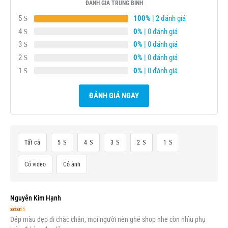
ĐÁNH GIÁ TRUNG BÌNH
5
100%
| 2 đánh giá
4
0%
| 0 đánh giá
3
0%
| 0 đánh giá
2
0%
| 0 đánh giá
1
0%
| 0 đánh giá
ĐÁNH GIÁ NGAY
Tất cả
5
4
3
2
1
Có video
Có ảnh
Nguyễn Kim Hạnh
Được xếp
Dép màu đẹp đi chắc chân, mọi người nên ghé shop nhe còn nhìu phụ
hạng
5
5 sao