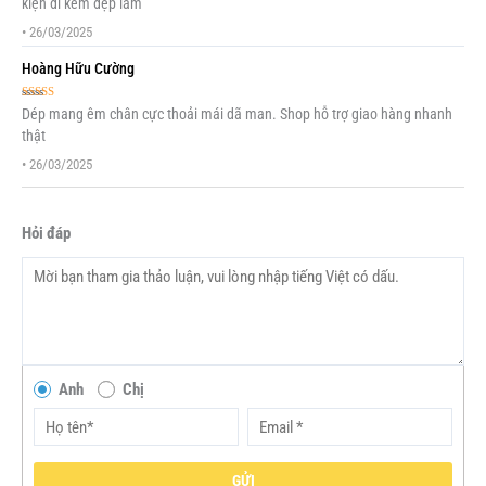
kiện đi kèm đẹp lắm
•
26/03/2025
Hoàng Hữu Cường
Được xếp
Dép mang êm chân cực thoải mái dã man. Shop hỗ trợ giao hàng nhanh
hạng
5
5 sao
thật
•
26/03/2025
Hỏi đáp
Anh
Chị
GỬI