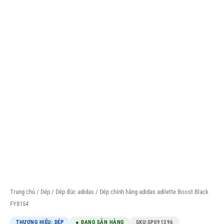
Trang chủ
/
Dép
/
Dép đúc adidas
/ Dép chính hãng adidas adilette Boost Black
FY8154
THƯƠNG HIỆU: DÉP
● ĐANG SẴN HÀNG
SKU:
SP091296