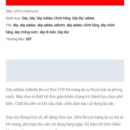
SKU:
SP091296Master
Danh mục:
Dép
,
Dép
,
Dép Adidas Chính Hãng
,
Dép đúc adidas
Thẻ:
dép
,
dép adidas
,
dép adidas adilette
,
dép adidas chính hãng
,
dép chính
hãng
,
dép chống nước
,
dép đi biển
,
Dép đúc
Thương hiệu:
DÉP
Mô tả
Thông tin bổ sung
Dép adidas Adilette Boost Đen FY8154 mang lại sự thoải mái và phong
cách. Màu đen và thiết kế đơn giản khiến chúng trở thành lựa chọn phổ
biến. Chất liệu bền và kết cấu chắc chắn đảm bảo sử dụng lâu dài.
Dép vừa đúng kích cỡ, dễ dàng chọn lựa. Đệm Boost mang lại sự êm ái
khi mang, phù hợp cho việc sử dụng hàng ngày. Độ bám tốt trên nhiều