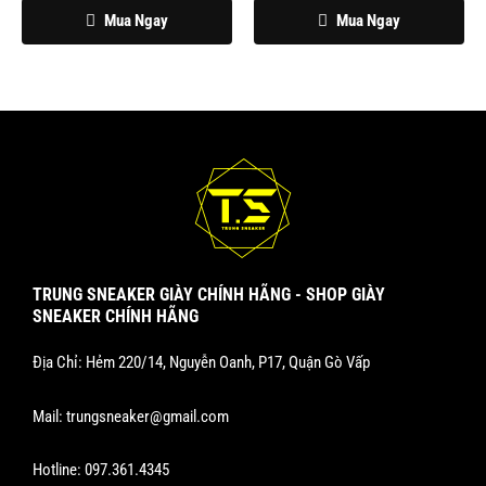
chọn
chọn
Mua Ngay
Mua Ngay
trên
trên
trang
trang
sản
sản
phẩm
phẩm
TRUNG SNEAKER GIÀY CHÍNH HÃNG - SHOP GIÀY
SNEAKER CHÍNH HÃNG
Địa Chỉ: Hẻm 220/14, Nguyễn Oanh, P17, Quận Gò Vấp
Mail:
trungsneaker@gmail.com
Hotline:
097.361.4345