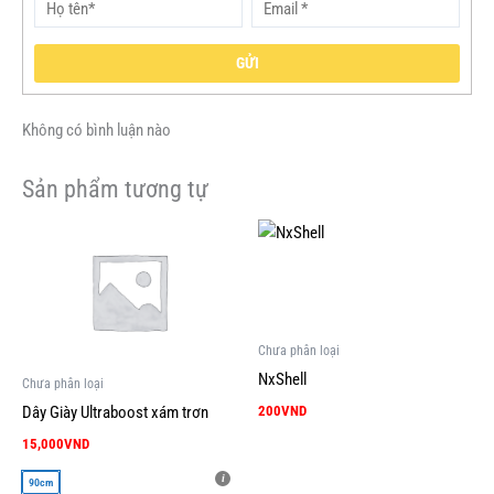
GỬI
Không có bình luận nào
Sản phẩm tương tự
Sản
phẩm
này
có
nhiều
Chưa phân loại
biến
NxShell
Chưa phân loại
thể.
200
VND
Dây Giày Ultraboost xám trơn
Các
tùy
15,000
VND
chọn
90cm