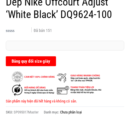
Dép Nike Offcourt Adjust
‘White Black’ DQ9624-100
Đã bán
151
Được
xếp
hạng
0.0
5
sao
Bảng quy đổi size giày
Sản phẩm này hiện đã hết hàng và không có sẵn.
SKU:
SP095017Master
Danh mục:
Chưa phân loại