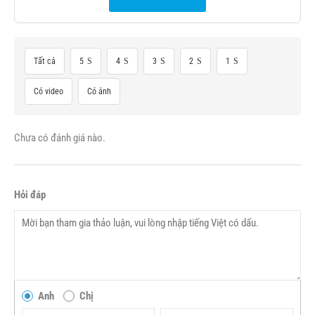
Tất cả
5
4
3
2
1
Có video
Có ảnh
Chưa có đánh giá nào.
Hỏi đáp
Anh
Chị