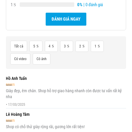
1
0%
| 0 đánh giá
ĐÁNH GIÁ NGAY
Tất cả
5
4
3
2
1
Có video
Có ảnh
Hồ Anh Tuấn
Được xếp
Giày đẹp, êm chân. Shop hỗ trợ giao hàng nhanh còn được tư vấn rất kỹ
hạng
5
5 sao
nha
•
17/03/2025
Lê Hoàng Tâm
Được xếp
Shop có chỗ thử giày rộng rãi, gương lớn rất tiện!
hạng
5
5 sao