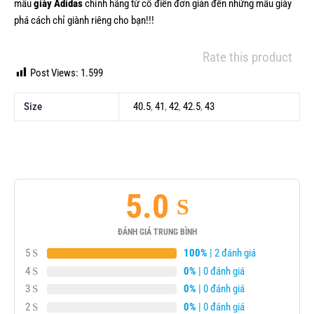
mẫu
giày Adidas
chính hãng từ cổ điển đơn giản đến những mẫu giày
phá cách chỉ giành riêng cho bạn!!!
Rate this product
Post Views:
1.599
Size
40.5
,
41
,
42
,
42.5
,
43
5.0
ĐÁNH GIÁ TRUNG BÌNH
5
100%
| 2 đánh giá
4
0%
| 0 đánh giá
3
0%
| 0 đánh giá
2
0%
| 0 đánh giá