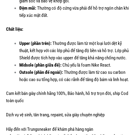
giảm sốc và bảo vệ khớp gối.
Đệm mũi:
Thường có độ cứng vừa phải để hỗ trợ ngón chân khi
tiếp xúc mặt đất.
Chất liệu:
Upper (phần trên):
Thường được làm từ một loại lưới dệt kỹ
thuật, kết hợp với các lớp phủ để tăng độ bền và hỗ trợ. Lớp phủ
Shield được tích hợp vào upper để tăng khả năng chống nước.
Midsole (phần giữa đế):
Chủ yếu là foam Nike React.
Outsole (phần đế ngoài):
Thường được làm từ cao su carbon
hoặc cao su tổng hợp, có các rãnh để tăng độ bám và linh hoạt.
Cam kết bán giày chính hãng 100%, Bảo hành, hỗ trợ trọn đời, ship Cod
toàn quốc
Dịch vụ vệ sinh, tân trang, repaint, sửa giày chuyên nghiệp
Hãy đến với Trungsneaker để khám phá hàng ngàn