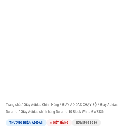
Trang chủ
/
Giày Adidas Chính Hãng
/
GIÀY ADIDAS CHẠY BỘ
/
Giày Adidas
Duramo
/ Giày Adidas chính hãng Duramo 10 Black White GW8336
THƯƠNG HIỆU: ADIDAS
● HẾT HÀNG
SKU:
SP098080