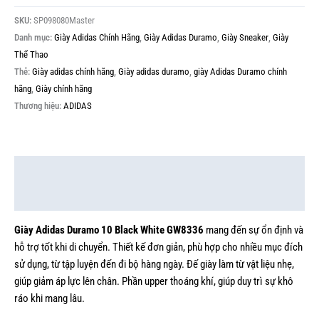
SKU:
SP098080Master
Danh mục:
Giày Adidas Chính Hãng
,
Giày Adidas Duramo
,
Giày Sneaker
,
Giày
Thể Thao
Thẻ:
Giày adidas chính hãng
,
Giày adidas duramo
,
giày Adidas Duramo chính
hãng
,
Giày chính hãng
Thương hiệu:
ADIDAS
Mô tả
Thông tin bổ sung
Giày Adidas Duramo 10 Black White GW8336
mang đến sự ổn định và
hỗ trợ tốt khi di chuyển. Thiết kế đơn giản, phù hợp cho nhiều mục đích
sử dụng, từ tập luyện đến đi bộ hàng ngày. Đế giày làm từ vật liệu nhẹ,
giúp giảm áp lực lên chân. Phần upper thoáng khí, giúp duy trì sự khô
ráo khi mang lâu.