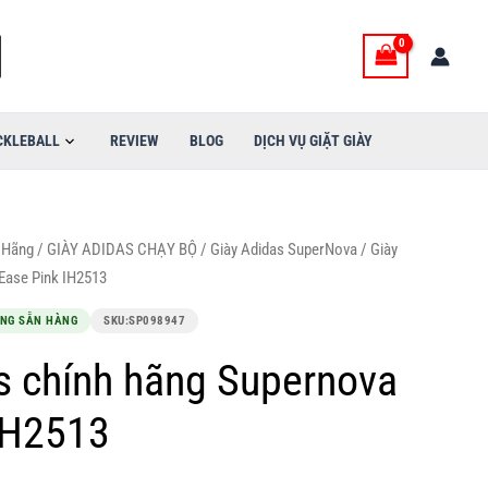
2,300,000VND.
là:
1,450,000VND.
CKLEBALL
REVIEW
BLOG
DỊCH VỤ GIẶT GIÀY
 Hãng
/
GIÀY ADIDAS CHẠY BỘ
/
Giày Adidas SuperNova
/ Giày
Ease Pink IH2513
ANG SẴN HÀNG
SKU:
SP098947
s chính hãng Supernova
IH2513