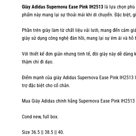
Giày Adidas Supernova Ease Pink IH2513
là lựa chọn phù 
phẩm này mang lại sự thoải mái khi di chuyển. Đặc biệt, g
Phần trên giày làm từ chất liệu vải lưới, mang đến cảm gi
giày sử dụng công nghệ đàn hồi, mang lại sự êm ái và hỗ t
Với thiết kế đơn giản nhưng tinh tế, đôi giày này dễ dàng
thậm chí đi dạo.
Điểm mạnh của giày Adidas Supernova Ease Pink IH2513 là 
trợ đặc biệt cho cổ chân.
Mua Giày Adidas chính hãng Supernova Ease Pink IH2513 
Cond new, full box.
Size 36.5 || 38.5 || 40.