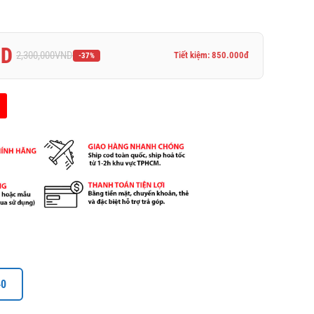
ND
2,300,000
VND
Tiết kiệm: 850.000đ
-37%
40