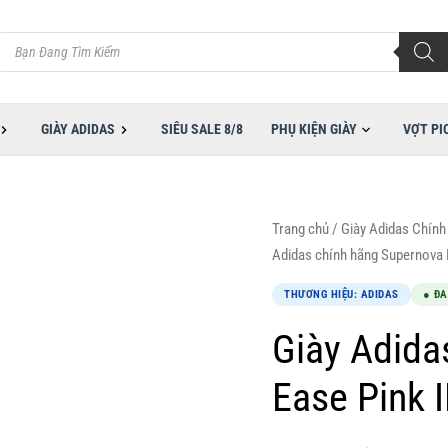
Tìm
kiếm
sản
phẩm
GIÀY ADIDAS
SIÊU SALE 8/8
PHỤ KIỆN GIÀY
VỢT PI
Giá
Giá
Giày
Trang chủ
/
Giày Adidas Chính
gốc
hiện
Adidas
Adidas chính hãng Supernova 
là:
tại
chính
THƯƠNG HIỆU: ADIDAS
● Đ
2,300,000VND.
là:
hãng
1,450,000VND.
Supernova
Giày Adida
Ease
Ease Pink 
Pink
IH2513
số