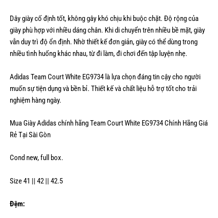
Dây giày cố định tốt, không gây khó chịu khi buộc chặt. Độ rộng của
giày phù hợp với nhiều dáng chân. Khi di chuyển trên nhiều bề mặt, giày
vẫn duy trì độ ổn định. Nhờ thiết kế đơn giản, giày có thể dùng trong
nhiều tình huống khác nhau, từ đi làm, đi chơi đến tập luyện nhẹ.
Adidas Team Court White EG9734 là lựa chọn đáng tin cậy cho người
muốn sự tiện dụng và bền bỉ. Thiết kế và chất liệu hỗ trợ tốt cho trải
nghiệm hàng ngày.
Mua Giày Adidas chính hãng Team Court White EG9734 Chính Hãng Giá
Rẻ Tại Sài Gòn
Cond new, full box.
Size 41 || 42 || 42.5
Đệm: