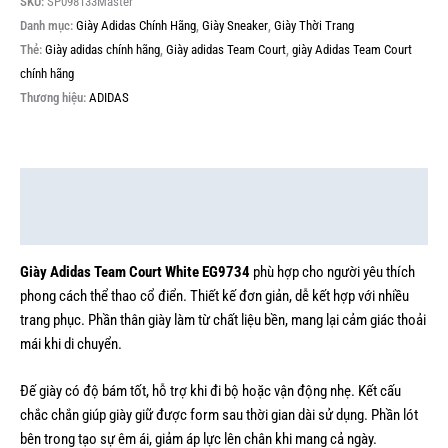
SKU:
SP098133Master
Danh mục:
Giày Adidas Chính Hãng
,
Giày Sneaker
,
Giày Thời Trang
Thẻ:
Giày adidas chính hãng
,
Giày adidas Team Court
,
giày Adidas Team Court
chính hãng
Thương hiệu:
ADIDAS
Mô tả
Thông tin bổ sung
Giày Adidas Team Court White EG9734
phù hợp cho người yêu thích
phong cách thể thao cổ điển. Thiết kế đơn giản, dễ kết hợp với nhiều
trang phục. Phần thân giày làm từ chất liệu bền, mang lại cảm giác thoải
mái khi di chuyển.
Đế giày có độ bám tốt, hỗ trợ khi đi bộ hoặc vận động nhẹ. Kết cấu
chắc chắn giúp giày giữ được form sau thời gian dài sử dụng. Phần lót
bên trong tạo sự êm ái, giảm áp lực lên chân khi mang cả ngày.