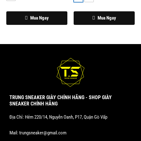
được
được
chọn
chọn
Mua Ngay
Mua Ngay
trên
trên
trang
trang
sản
sản
phẩm
phẩm
TRUNG SNEAKER GIÀY CHÍNH HÃNG - SHOP GIÀY
SNEAKER CHÍNH HÃNG
Địa Chỉ: Hẻm 220/14, Nguyễn Oanh, P17, Quận Gò Vấp
Mail:
trungsneaker@gmail.com