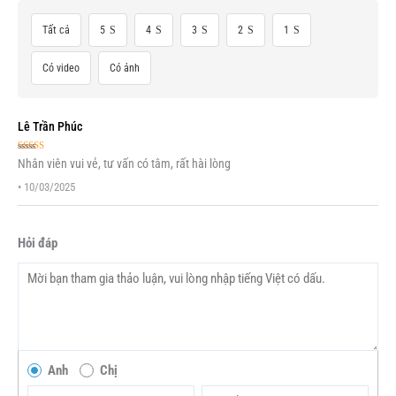
Tất cả
5
4
3
2
1
Có video
Có ảnh
Lê Trần Phúc
Được xếp
Nhân viên vui vẻ, tư vấn có tâm, rất hài lòng
hạng
5
5 sao
•
10/03/2025
Hỏi đáp
Anh
Chị