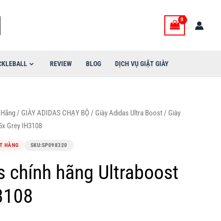
CKLEBALL
REVIEW
BLOG
DỊCH VỤ GIẶT GIÀY
 Hãng
/
GIÀY ADIDAS CHẠY BỘ
/
Giày Adidas Ultra Boost
/ Giày
 5x Grey IH3108
T HÀNG
SKU:
SP098320
s chính hãng Ultraboost
3108