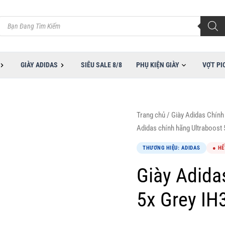
Tìm
kiếm
sản
phẩm
GIÀY ADIDAS
SIÊU SALE 8/8
PHỤ KIỆN GIÀY
VỢT PI
Trang chủ
/
Giày Adidas Chính
Adidas chính hãng Ultraboost
THƯƠNG HIỆU: ADIDAS
● HẾ
Giày Adida
5x Grey IH