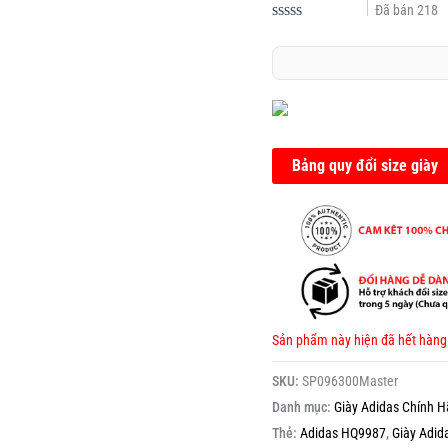
Đã bán
218
Được
xếp
hạng
0.0
5
sao
Bảng quy đổi size giày
Sản phẩm này hiện đã hết hàng
SKU:
SP096300Master
Danh mục:
Giày Adidas Chính 
Thẻ:
Adidas HQ9987
,
Giày Adid