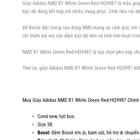
Giày Adidas NMD R1 White Green Red HQ9987 là mẫu giày d
bật, dễ dàng kết hợp với nhiều trang phục. Chất liệu vải 
Đế Boost đặc trưng của dòng NMD mang lại cảm giác êm ái v
chỉ thẩm mỹ mà còn đảm bảo độ bền và tính linh hoạt tro
NMD R1 White Green Red HQ9987 là lựa chọn phù hợp cho cả
Tóm lại, giày Adidas NMD R1 White Green Red HQ9987 kết 
Mua Giày Adidas NMD R1 White Green Red HQ9987 Chính H
Cond new, full box.
Size 38.
Boost:
Đệm Boost êm ái, bám sát, hỗ trợ di chuyển 