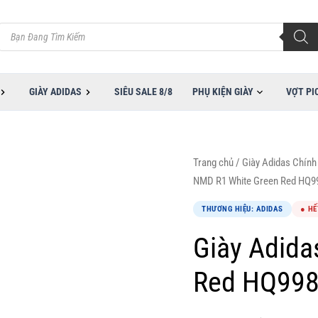
Tìm
kiếm
sản
phẩm
GIÀY ADIDAS
SIÊU SALE 8/8
PHỤ KIỆN GIÀY
VỢT PI
Trang chủ
/
Giày Adidas Chính
NMD R1 White Green Red HQ9
THƯƠNG HIỆU: ADIDAS
● HẾ
Giày Adida
Red HQ99