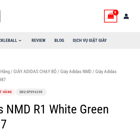
CKLEBALL
REVIEW
BLOG
DỊCH VỤ GIẶT GIÀY
 Hãng
/
GIÀY ADIDAS CHẠY BỘ
/
Giày Adidas NMD
/ Giày Adidas
987
T HÀNG
SKU:
SP096300
s NMD R1 White Green
87