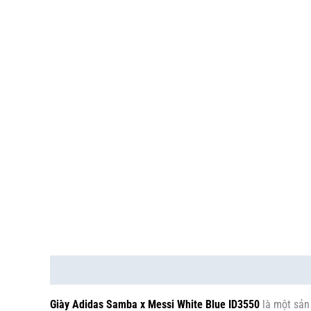
Mô tả
Thông tin bổ sung
Giày Adidas Samba x Messi White Blue ID3550
là một sản