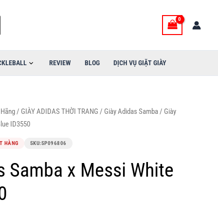
CKLEBALL
REVIEW
BLOG
DỊCH VỤ GIẶT GIÀY
 Hãng
/
GIÀY ADIDAS THỜI TRANG
/
Giày Adidas Samba
/ Giày
lue ID3550
T HÀNG
SKU:
SP096806
s Samba x Messi White
0