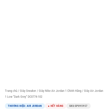
Trang chủ
/
Giày Sneaker
/
Giày Nike Air Jordan 1 Chính Hãng
/ Giày Air Jordan
1 Low “Dark Grey” DC0774-102
THƯƠNG HIỆU: AIR JORDAN
● HẾT HÀNG
SKU:
SP095957