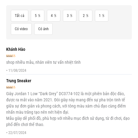
Tất cả
5
4
3
2
1
Có video
Có ảnh
Khánh Hào
Được xếp
shop nhiều mẫu, nhân viên tư vấn nhiệt tình
hạng
5
5 sao
•
11/08/2024
Trung Sneaker
Được xếp
Giày Jordan 1 Low “Dark Grey” DC0774-102 là một phiên bản độc đáo,
hạng
5
5 sao
được ra mắt vào năm 2021. Đôi giày này mang đến sự pha trộn tinh tế
giữa sự đơn giản và phong cách, với tông màu xám chủ đạo cùng điểm
nhấn màu trắng tạo nên nét hiện đại.
Mẫu giày dễ phối đồ, phù hợp với nhiều mục đích sử dụng, từ đi chơi, dạo
phố đến chơi thể thao.
•
22/07/2024