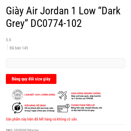
Giày Air Jordan 1 Low “Dark
Grey” DC0774-102
5.0
Đã bán
145
Bảng quy đổi size giày
Sản phẩm này hiện đã hết hàng và không có sẵn.
SKU:
SP095957Master