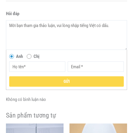
Hỏi đáp
Anh
Chị
GỬI
Không có bình luận nào
Sản phẩm tương tự
Giá
Giá
Giá
Giá
Sản
Sản
gốc
hiện
gốc
hiện