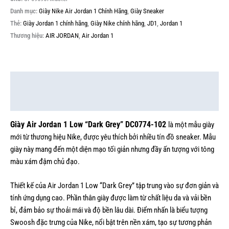
Danh mục:
Giày Nike Air Jordan 1 Chính Hãng
,
Giày Sneaker
Thẻ:
Giày Jordan 1 chính hãng
,
Giày Nike chính hãng
,
JD1
,
Jordan 1
Thương hiệu:
AIR JORDAN
,
Air Jordan 1
Mô tả
Thông tin bổ sung
Giày Air Jordan 1 Low “Dark Grey” DC0774-102
là một mẫu giày
mới từ thương hiệu Nike, được yêu thích bởi nhiều tín đồ sneaker. Mẫu
giày này mang đến một diện mạo tối giản nhưng đầy ấn tượng với tông
màu xám đậm chủ đạo.
Thiết kế của Air Jordan 1 Low “Dark Grey” tập trung vào sự đơn giản và
tính ứng dụng cao. Phần thân giày được làm từ chất liệu da và vải bền
bỉ, đảm bảo sự thoải mái và độ bền lâu dài. Điểm nhấn là biểu tượng
Swoosh đặc trưng của Nike, nổi bật trên nền xám, tạo sự tương phản