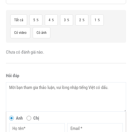
Tất cả
5
4
3
2
1
Có video
Có ảnh
Chưa có đánh giá nào.
Hỏi đáp
Anh
Chị