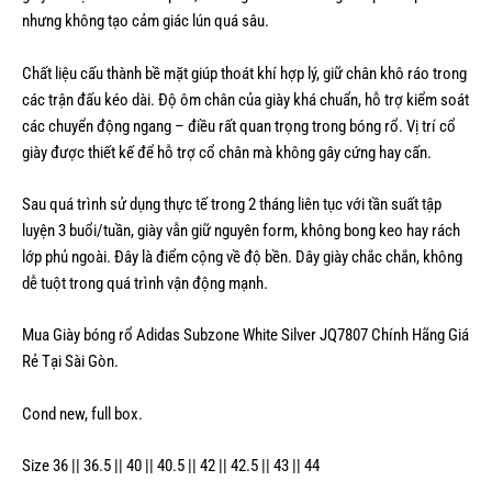
nhưng không tạo cảm giác lún quá sâu.
Chất liệu cấu thành bề mặt giúp thoát khí hợp lý, giữ chân khô ráo trong
các trận đấu kéo dài. Độ ôm chân của giày khá chuẩn, hỗ trợ kiểm soát
các chuyển động ngang – điều rất quan trọng trong bóng rổ. Vị trí cổ
giày được thiết kế để hỗ trợ cổ chân mà không gây cứng hay cấn.
Sau quá trình sử dụng thực tế trong 2 tháng liên tục với tần suất tập
luyện 3 buổi/tuần, giày vẫn giữ nguyên form, không bong keo hay rách
lớp phủ ngoài. Đây là điểm cộng về độ bền. Dây giày chắc chắn, không
dễ tuột trong quá trình vận động mạnh.
Mua Giày bóng rổ Adidas Subzone White Silver JQ7807 Chính Hãng Giá
Rẻ Tại Sài Gòn.
Cond new, full box.
Size 36 || 36.5 || 40 || 40.5 || 42 || 42.5 || 43 || 44