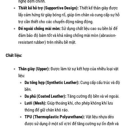
nghệ đệm chính.
Thiết kế hỗ trợ (Supportive Design):
Thiết kế thân giày được
lấy cảm hứng từ giày bóng rổ, giúp ôm chân và cung cấp sự hỗ
trợ cần thiết cho các chuyển động năng động.
Đế ngoài chống mài mòn:
Sử dụng chất liệu cao su bền bỉ để
đảm bảo độ bám tốt và khả năng chống mài mòn (abrasion-
resistant rubber) trên nhiều bề mặt.
Chất liệu:
Thân giày (Upper):
Được làm từ sự kết hợp của nhiều loại vật
liệu:
Da tổng hợp (Synthetic Leather):
Cung cấp cấu trúc và độ
bền.
Da phủ (Coated Leather):
Tăng cường độ bền và vẻ ngoài.
Lưới (Mesh):
Giúp thoáng khí, cho phép không khí lưu
thông để giữ chân khô ráo.
TPU (Thermoplastic Polyurethane):
Vật liệu nhựa dẻo
được sử dụng ở một số vị trí để tăng cường sự ổn định và