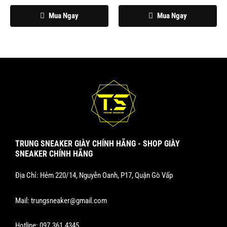
chọn
chọn
Mua Ngay
Mua Ngay
trên
trên
trang
trang
sản
sản
phẩm
phẩm
TRUNG SNEAKER GIÀY CHÍNH HÃNG - SHOP GIÀY
SNEAKER CHÍNH HÃNG
Địa Chỉ: Hẻm 220/14, Nguyễn Oanh, P17, Quận Gò Vấp
Mail:
trungsneaker@gmail.com
Hotline:
097.361.4345