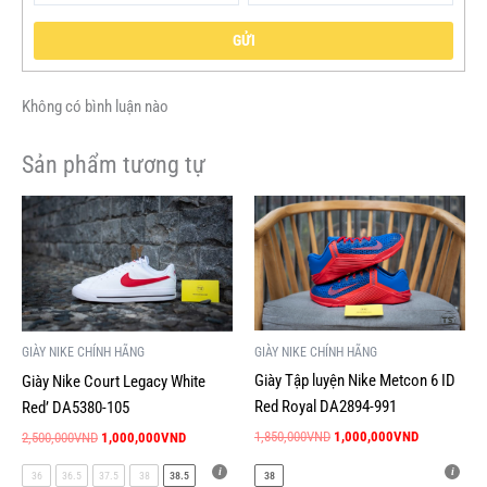
GỬI
Không có bình luận nào
Sản phẩm tương tự
Giá
Giá
Giá
Giá
Sản
Sản
gốc
hiện
gốc
hiện
phẩm
phẩm
là:
tại
là:
tại
này
này
2,500,000VND.
là:
1,850,000VND.
là:
1,000,000VND.
1,000,000V
có
có
nhiều
nhiều
biến
biến
GIÀY NIKE CHÍNH HÃNG
GIÀY NIKE CHÍNH HÃNG
thể.
thể.
Giày Tập luyện Nike Metcon 6 ID
Giày Nike Court Legacy White
Các
Các
Red Royal DA2894-991
Red’ DA5380-105
tùy
tùy
1,850,000
VND
1,000,000
VND
2,500,000
VND
1,000,000
VND
chọn
chọn
có
có
38
36
36.5
37.5
38
38.5