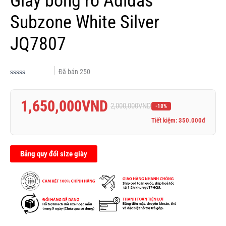
Giày bóng rổ Adidas
Subzone White Silver
JQ7807
Đã bán
250
Được
xếp
hạng
1,650,000
VND
0.0
2,000,000
VND
-18%
5
sao
Tiết kiệm: 350.000đ
Bảng quy đổi size giày