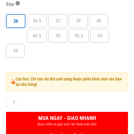
Size
36.5
37
39
40
36
40.5
42
42.5
43
44
Cực hot: Chỉ còn vài đôi cuối cùng thuộc phân khúc size của bạn
tại cửa hàng!