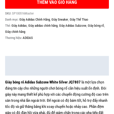
THÊM VÀO GIỎ HÀNG
SKU:
SP100516Master
Danh mục:
Giày Adidas Chính Hãng
,
Giày Sneaker
,
Giày Thể Thao
Thẻ:
Giày Adidas
,
Giày adidas chính hãng
,
Giày Adidas Subzone
,
Giày bóng rổ
,
Giày chính hãng
Thương hiệu:
ADIDAS
Mô tả
Thông tin bổ sung
Giày bóng rổ Adidas Subzone White Silver JQ7807
là một lựa chọn
đáng tin cậy cho những người chơi bóng rổ cần hiệu suất ổn định. Đôi
giày này mang thiết kế phù hợp với các chuyển động cường độ cao trên
sân trong nhà lẫn ngoài trời. Đế ngoài có độ bám tốt, hỗ trợ đẩy nhanh
tốc độ và giữ thăng bằng khi xoay chuyển hoặc nhảy cao. Phần đệm
giày có độ đàn hồi vừa phải, đủ để giảm chấn trong các pha tiếp đất