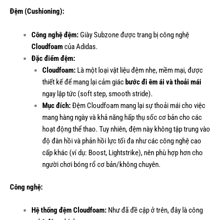
Đệm (Cushioning):
Công nghệ đệm:
Giày Subzone được trang bị công nghệ
Cloudfoam
của Adidas.
Đặc điểm đệm:
Cloudfoam:
Là một loại vật liệu đệm nhẹ, mềm mại, được
thiết kế để mang lại cảm giác
bước đi êm ái và thoải mái
ngay lập tức (soft step, smooth stride).
Mục đích:
Đệm Cloudfoam mang lại sự thoải mái cho việc
mang hàng ngày và khả năng hấp thụ sốc cơ bản cho các
hoạt động thể thao. Tuy nhiên, đệm này không tập trung vào
độ đàn hồi và phản hồi lực tối đa như các công nghệ cao
cấp khác (ví dụ: Boost, Lightstrike), nên phù hợp hơn cho
người chơi bóng rổ cơ bản/không chuyên.
Công nghệ:
Hệ thống đệm Cloudfoam:
Như đã đề cập ở trên, đây là công