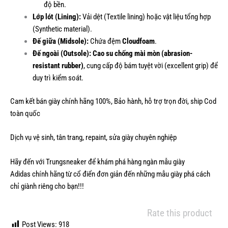
độ bền.
Lớp lót (Lining):
Vải dệt (Textile lining) hoặc vật liệu tổng hợp
(Synthetic material).
Đế giữa (Midsole):
Chứa đệm
Cloudfoam
.
Đế ngoài (Outsole):
Cao su chống mài mòn (abrasion-
resistant rubber)
, cung cấp độ bám tuyệt vời (excellent grip) để
duy trì kiểm soát.
Cam kết bán giày chính hãng 100%, Bảo hành, hỗ trợ trọn đời, ship Cod
toàn quốc
Dịch vụ vệ sinh, tân trang, repaint, sửa giày chuyên nghiệp
Hãy đến với Trungsneaker để khám phá hàng ngàn mẫu
giày
Adidas
chính hãng từ cổ điển đơn giản đến những mẫu giày phá cách
chỉ giành riêng cho bạn!!!
Rate this product
Post Views:
918