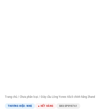
Trang chủ
/
Chưa phân loại
/ Giày cầu Lông Yonex 65z3 chính hãng 2hand
THƯƠNG HIỆU: NIKE
● HẾT HÀNG
SKU:
SP098761