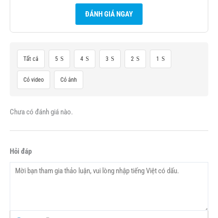
ĐÁNH GIÁ NGAY
Tất cả
5
4
3
2
1
Có video
Có ảnh
Chưa có đánh giá nào.
Hỏi đáp