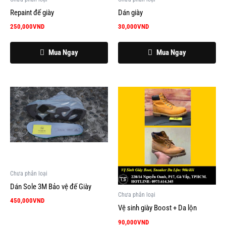
Repaint đế giày
Dán giày
250,000
VND
30,000
VND
Mua Ngay
Mua Ngay
Chưa phân loại
Dán Sole 3M Bảo vệ đế Giày
Chưa phân loại
450,000
VND
Vệ sinh giày Boost + Da lộn
90,000
VND