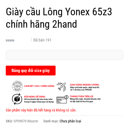
Giày cầu Lông Yonex 65z3
chính hãng 2hand
Đã bán
191
Được
xếp
hạng
0.0
5
sao
Bảng quy đổi size giày
Sản phẩm này hiện đã hết hàng và không có sẵn.
SKU:
SP098761Master
Danh mục:
Chưa phân loại