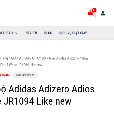
CKLEBALL
REVIEW
BLOG
DỊCH VỤ GIẶT GIÀY
 Hãng
/
GIÀY ADIDAS CHẠY BỘ
/
Giày Adidas Adizero
/ Giày
 Pro 4 White JR1094 Like new
T HÀNG
SKU:
SP099229
bộ Adidas Adizero Adios
e JR1094 Like new