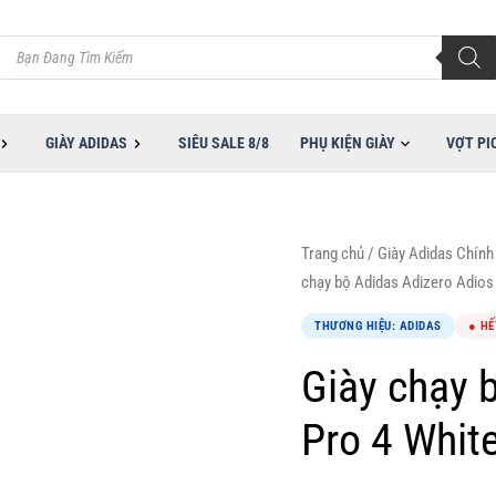
Tìm
kiếm
sản
phẩm
GIÀY ADIDAS
SIÊU SALE 8/8
PHỤ KIỆN GIÀY
VỢT PI
Trang chủ
/
Giày Adidas Chính
chạy bộ Adidas Adizero Adios
THƯƠNG HIỆU: ADIDAS
● HẾ
Giày chạy 
Pro 4 Whit