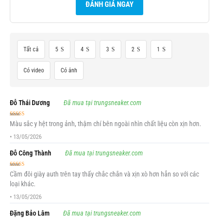
ĐÁNH GIÁ NGAY
Tất cả
5
4
3
2
1
Có video
Có ảnh
Đỗ Thái Dương
Đã mua tại trungsneaker.com
Được xếp
Màu sắc y hệt trong ảnh, thậm chí bên ngoài nhìn chất liệu còn xịn hơn.
hạng
5
5 sao
•
13/05/2026
Đỗ Công Thành
Đã mua tại trungsneaker.com
Được xếp
Cầm đôi giày auth trên tay thấy chắc chắn và xịn xò hơn hẳn so với các
hạng
5
5 sao
loại khác.
•
13/05/2026
Đặng Bảo Lâm
Đã mua tại trungsneaker.com