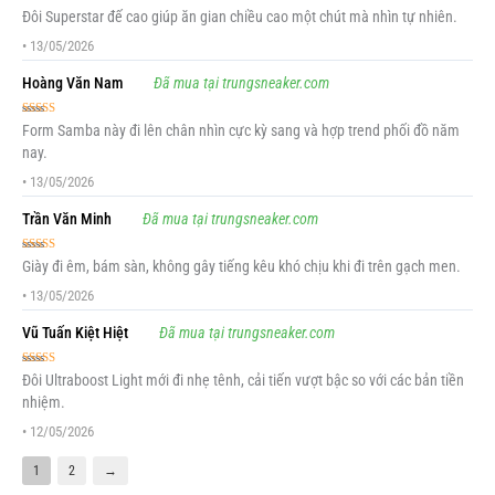
Được xếp
Đôi Superstar đế cao giúp ăn gian chiều cao một chút mà nhìn tự nhiên.
hạng
5
5 sao
•
13/05/2026
Hoàng Văn Nam
Đã mua tại trungsneaker.com
Được xếp
Form Samba này đi lên chân nhìn cực kỳ sang và hợp trend phối đồ năm
hạng
5
5 sao
nay.
•
13/05/2026
Trần Văn Minh
Đã mua tại trungsneaker.com
Được xếp
Giày đi êm, bám sàn, không gây tiếng kêu khó chịu khi đi trên gạch men.
hạng
5
5 sao
•
13/05/2026
Vũ Tuấn Kiệt Hiệt
Đã mua tại trungsneaker.com
Được xếp
Đôi Ultraboost Light mới đi nhẹ tênh, cải tiến vượt bậc so với các bản tiền
hạng
5
5 sao
nhiệm.
•
12/05/2026
1
2
→