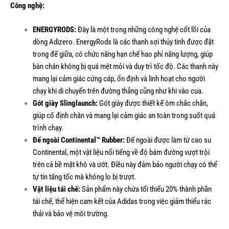
Công nghệ:
ENERGYRODS:
Đây là một trong những công nghệ cốt lõi của
dòng Adizero. EnergyRods là các thanh sợi thủy tinh được đặt
trong đế giữa, có chức năng hạn chế hao phí năng lượng, giúp
bàn chân không bị quá mệt mỏi và duy trì tốc độ. Các thanh này
mang lại cảm giác cứng cáp, ổn định và linh hoạt cho người
chạy khi di chuyển trên đường thẳng cũng như khi vào cua.
Gót giày Slinglaunch:
Gót giày được thiết kế ôm chắc chắn,
giúp cố định chân và mang lại cảm giác an toàn trong suốt quá
trình chạy.
Đế ngoài Continental™ Rubber:
Đế ngoài được làm từ cao su
Continental, một vật liệu nổi tiếng về độ bám đường vượt trội
trên cả bề mặt khô và ướt. Điều này đảm bảo người chạy có thể
tự tin tăng tốc mà không lo bị trượt.
Vật liệu tái chế:
Sản phẩm này chứa tối thiểu 20% thành phần
tái chế, thể hiện cam kết của Adidas trong việc giảm thiểu rác
thải và bảo vệ môi trường.