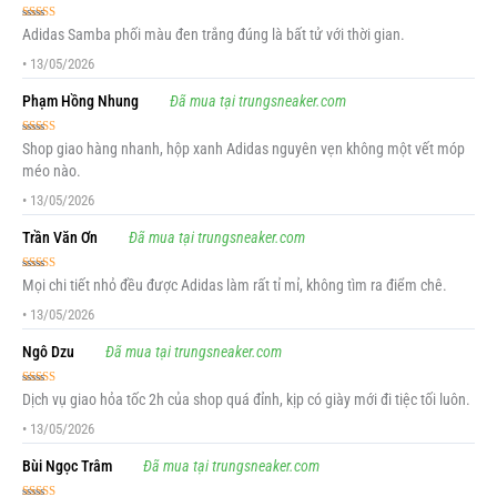
Được xếp
Adidas Samba phối màu đen trắng đúng là bất tử với thời gian.
hạng
5
5 sao
•
13/05/2026
Phạm Hồng Nhung
Đã mua tại trungsneaker.com
Được xếp
Shop giao hàng nhanh, hộp xanh Adidas nguyên vẹn không một vết móp
hạng
5
5 sao
méo nào.
•
13/05/2026
Trần Văn Ơn
Đã mua tại trungsneaker.com
Được xếp
Mọi chi tiết nhỏ đều được Adidas làm rất tỉ mỉ, không tìm ra điểm chê.
hạng
5
5 sao
•
13/05/2026
Ngô Dzu
Đã mua tại trungsneaker.com
Được xếp
Dịch vụ giao hỏa tốc 2h của shop quá đỉnh, kịp có giày mới đi tiệc tối luôn.
hạng
5
5 sao
•
13/05/2026
Bùi Ngọc Trâm
Đã mua tại trungsneaker.com