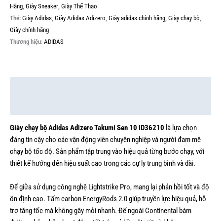
Hãng
,
Giày Sneaker
,
Giày Thể Thao
Thẻ:
Giày Adidas
,
Giày Adidas Adizero
,
Giày adidas chính hãng
,
Giày chạy bộ
,
Giày chính hãng
Thương hiệu:
ADIDAS
Mô tả
Thông tin bổ sung
Giày chạy bộ Adidas Adizero Takumi Sen 10 ID36210
là lựa chọn
đáng tin cậy cho các vận động viên chuyên nghiệp và người đam mê
chạy bộ tốc độ. Sản phẩm tập trung vào hiệu quả từng bước chạy, với
thiết kế hướng đến hiệu suất cao trong các cự ly trung bình và dài.
Đế giữa sử dụng công nghệ Lightstrike Pro, mang lại phản hồi tốt và độ
ổn định cao. Tấm carbon EnergyRods 2.0 giúp truyền lực hiệu quả, hỗ
trợ tăng tốc mà không gây mỏi nhanh. Đế ngoài Continental bám