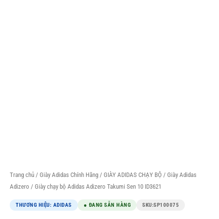
Trang chủ
/
Giày Adidas Chính Hãng
/
GIÀY ADIDAS CHẠY BỘ
/
Giày Adidas
Adizero
/ Giày chạy bộ Adidas Adizero Takumi Sen 10 ID3621
THƯƠNG HIỆU: ADIDAS
● ĐANG SẴN HÀNG
SKU:
SP100075