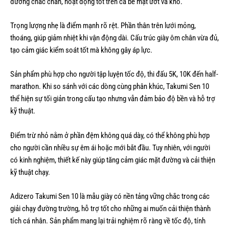
đường chắc chắn, hoạt động tốt trên cả bề mặt ướt và khô.
Trọng lượng nhẹ là điểm mạnh rõ rệt. Phần thân trên lưới mỏng,
thoáng, giúp giảm nhiệt khi vận động dài. Cấu trúc giày ôm chân vừa đủ,
tạo cảm giác kiểm soát tốt mà không gây áp lực.
Sản phẩm phù hợp cho người tập luyện tốc độ, thi đấu 5K, 10K đến half-
marathon. Khi so sánh với các dòng cùng phân khúc, Takumi Sen 10
thể hiện sự tối giản trong cấu tạo nhưng vẫn đảm bảo độ bền và hỗ trợ
kỹ thuật.
Điểm trừ nhỏ nằm ở phần đệm không quá dày, có thể không phù hợp
cho người cần nhiều sự êm ái hoặc mới bắt đầu. Tuy nhiên, với người
có kinh nghiệm, thiết kế này giúp tăng cảm giác mặt đường và cải thiện
kỹ thuật chạy.
Adizero Takumi Sen 10 là mẫu giày có nền tảng vững chắc trong các
giải chạy đường trường, hỗ trợ tốt cho những ai muốn cải thiện thành
tích cá nhân. Sản phẩm mang lại trải nghiệm rõ ràng về tốc độ, tính