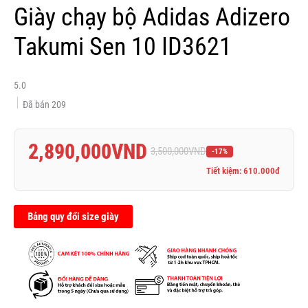
Giày chạy bộ Adidas Adizero
Takumi Sen 10 ID3621
5.0
Đã bán
209
2,890,000
VND
3,500,000
VND
-17%
Tiết kiệm: 610.000đ
Bảng quy đổi size giày