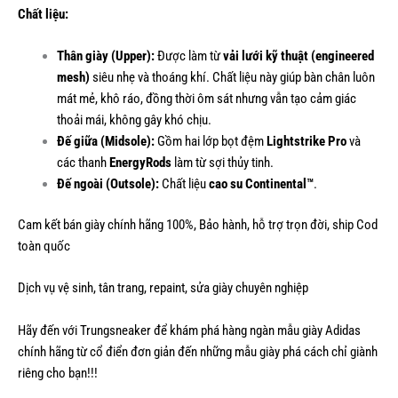
Chất liệu:
Thân giày (Upper):
Được làm từ
vải lưới kỹ thuật (engineered
mesh)
siêu nhẹ và thoáng khí. Chất liệu này giúp bàn chân luôn
mát mẻ, khô ráo, đồng thời ôm sát nhưng vẫn tạo cảm giác
thoải mái, không gây khó chịu.
Đế giữa (Midsole):
Gồm hai lớp bọt đệm
Lightstrike Pro
và
các thanh
EnergyRods
làm từ sợi thủy tinh.
Đế ngoài (Outsole):
Chất liệu
cao su Continental™
.
Cam kết bán giày chính hãng 100%, Bảo hành, hỗ trợ trọn đời, ship Cod
toàn quốc
Dịch vụ vệ sinh, tân trang, repaint, sửa giày chuyên nghiệp
Hãy đến với Trungsneaker để khám phá hàng ngàn mẫu
giày Adidas
chính hãng
từ cổ điển đơn giản đến những mẫu giày phá cách chỉ giành
riêng cho bạn!!!