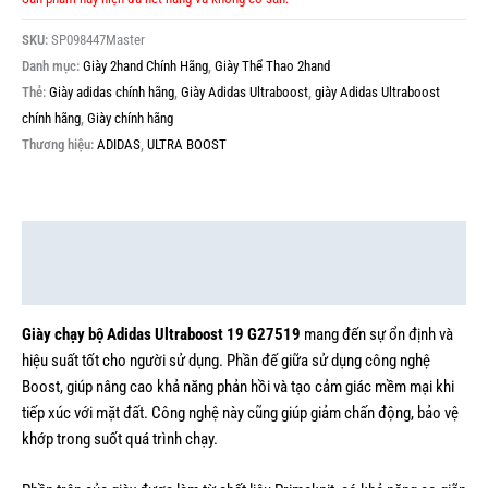
SKU:
SP098447Master
Danh mục:
Giày 2hand Chính Hãng
,
Giày Thể Thao 2hand
Thẻ:
Giày adidas chính hãng
,
Giày Adidas Ultraboost
,
giày Adidas Ultraboost
chính hãng
,
Giày chính hãng
Thương hiệu:
ADIDAS
,
ULTRA BOOST
Mô tả
Thông tin bổ sung
Giày chạy bộ Adidas Ultraboost 19 G27519
mang đến sự ổn định và
hiệu suất tốt cho người sử dụng. Phần đế giữa sử dụng công nghệ
Boost, giúp nâng cao khả năng phản hồi và tạo cảm giác mềm mại khi
tiếp xúc với mặt đất. Công nghệ này cũng giúp giảm chấn động, bảo vệ
khớp trong suốt quá trình chạy.