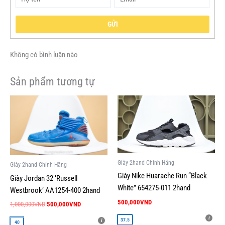
GỬI
Không có bình luận nào
Sản phẩm tương tự
Giá
Giá
Sản
Sản
gốc
hiện
phẩm
phẩm
là:
tại
này
này
1,000,000VND.
là:
500,000VND.
có
có
nhiều
nhiều
biến
biến
Giày 2hand Chính Hãng
Giày 2hand Chính Hãng
thể.
thể.
Giày Nike Huarache Run “Black
Giày Jordan 32 ‘Russell
Các
Các
White” 654275-011 2hand
Westbrook’ AA1254-400 2hand
tùy
tùy
500,000
VND
1,000,000
VND
500,000
VND
chọn
chọn
có
có
37.5
40