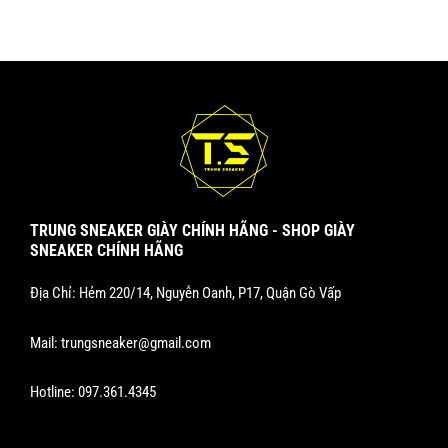
trên
trên
trang
trang
sản
sản
phẩm
phẩm
TRUNG SNEAKER GIÀY CHÍNH HÃNG - SHOP GIÀY
SNEAKER CHÍNH HÃNG
Địa Chỉ: Hẻm 220/14, Nguyễn Oanh, P17, Quận Gò Vấp
Mail:
trungsneaker@gmail.com
Hotline:
097.361.4345