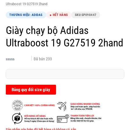
Ultraboost 19 G27519 2hand
THƯƠNG HIỆU: ADIDAS
● HẾT HÀNG
SKU:
SP098447
Giày chạy bộ Adidas
Ultraboost 19 G27519 2hand
Đã bán
233
Được
xếp
hạng
0.0
5
sao
Bảng quy đổi size giày
Sản phẩm này hiện đã hết hàng và không có sẵn.