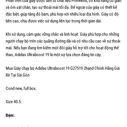
Phần trên của giày được làm từ chất liệu Primeknit, có khả năng co giãn
và ôm sát chân, tạo sự thoải mái tối đa. Đế ngoài của giày có thiết kế
đặc biệt, giúp tăng độ bám, phù hợp với nhiều loại địa hình. Giày có độ
bền cao, chịu được việc sử dụng liên tục trong thời gian dài.
Khi sử dụng, cảm giác vững chắc và linh hoạt. Giày phù hợp cho những
người chạy bộ trên các quãng đường dài và có nhu cầu cao về sự thoải
mái. Nếu bạn đang tìm kiếm một đôi giày hỗ trợ tốt cho hoạt động thể
thao, Adidas Ultraboost 19 là một sự lựa chọn đáng tin cậy.
Mua Giày chạy bộ Adidas Ultraboost 19 G27519 2hand Chính Hãng Giá
Rẻ Tại Sài Gòn
Cond new, full box.
Size 40.5.
Đệm: