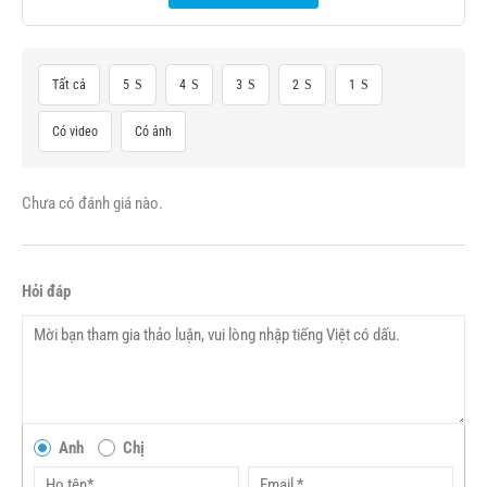
Tất cả
5
4
3
2
1
Có video
Có ảnh
Chưa có đánh giá nào.
Hỏi đáp
Anh
Chị