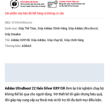
Sản phẩm này hiện đã hết hàng và không có sẵn.
SKU:
SP096454Master
Danh mục:
Giày Thể Thao
,
Giày Adidas Chính Hãng
,
Giày Adidas Ultra Boost
,
Giày Sneaker
Thẻ:
Adidas GX9158
,
Giày Adidas
,
Giày chạy bộ
,
Giày chính hãng
Thương hiệu:
ADIDAS
Mô tả
Thông tin bổ sung
Adidas UltraBoost 22 Halo Silver GX9158
đem lại trải nghiệm chạy bộ
không thể bỏ qua cho người dùng. Với thiết kế tối giản nhưng hiệu quả,
đôi giày này cung cấp sự thoải mái và hỗ trợ tối đa dưới mọi điều kiện.