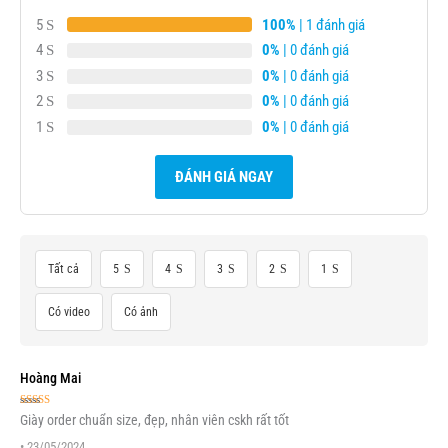
5
100%
| 1 đánh giá
4
0%
| 0 đánh giá
3
0%
| 0 đánh giá
2
0%
| 0 đánh giá
1
0%
| 0 đánh giá
ĐÁNH GIÁ NGAY
Tất cả
5
4
3
2
1
Có video
Có ảnh
Hoàng Mai
Được xếp
Giày order chuẩn size, đẹp, nhân viên cskh rất tốt
hạng
5
5 sao
•
23/05/2024