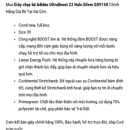
Mua
Giày chạy bộ Adidas UltraBoost 22 Halo Silver GX9158
Chính
Hãng Giá Rẻ Tại Sài Gòn.
Cond new, full box.
Size 39
Công nghệ BOOST êm ái: Hệ thống đệm BOOST được nâng
cấp, mang đến cảm giác bùng nổ năng lượng với mỗi bước
chạy, hỗ trợ tối ưu cho mọi địa hình.
Linear Energy Push: Hệ thống này chuyển hóa năng lượng từ
gót chân thành lực đẩy, giúp bạn di chuyển nhanh hơn và hiệu
quả hơn.
Continental Stretchweb: Đế ngoài cao su Continental bám dính
tốt, cùng thiết kế Stretchweb linh hoạt, giúp bạn tự tin di chuyển
trên mọi địa hình.
Primegreen: Chất liệu thân thiện với môi trường, sử dụng 75%
polyester tái chế, góp phần bảo vệ Trái Đất.
Cam kết bán giày chính hãng 100%, Bảo hành, hỗ trợ trọn đời, ship Cod
toàn quốc