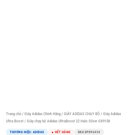
Trang chủ
/
Giày Adidas Chính Hãng
/
GIÀY ADIDAS CHẠY BỘ
/
Giày Adidas
Ultra Boost
/ Giày chạy bộ Adidas UltraBoost 22 Halo Silver GX9158
THƯƠNG HIỆU: ADIDAS
● HẾT HÀNG
SKU:
SP096454