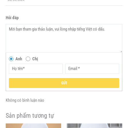
Hỏi đáp
Anh
Chị
GỬI
Không có bình luận nào
Sản phẩm tương tự
Giá
Giá
Giá
Giá
Sản
Sản