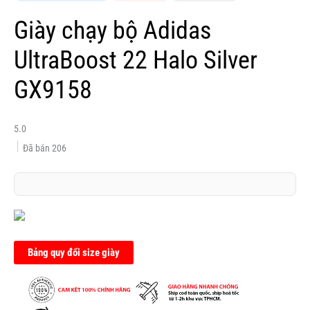
Giày chạy bộ Adidas
UltraBoost 22 Halo Silver
GX9158
5.0
Đã bán
206
Bảng quy đổi size giày