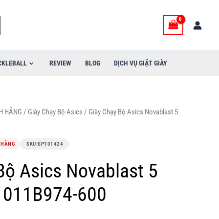
CKLEBALL
REVIEW
BLOG
DỊCH VỤ GIẶT GIÀY
NH HÃNG
/
Giày Chạy Bộ Asics
/ Giày Chạy Bộ Asics Novablast 5
 HÀNG
SKU:
SP101424
Bộ Asics Novablast 5
 1011B974-600