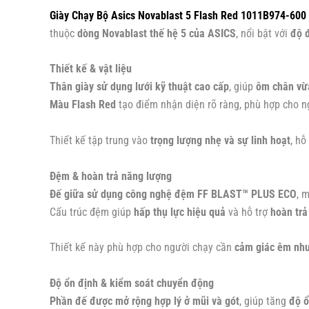
Giày Chạy Bộ Asics Novablast 5 Flash Red 1011B974-600
thuộc
dòng Novablast thế hệ 5 của ASICS
, nổi bật với
độ đ
Thiết kế & vật liệu
Thân giày sử dụng lưới kỹ thuật cao cấp
, giúp
ôm chân vừa
Màu Flash Red
tạo điểm nhận diện rõ ràng, phù hợp cho ng
Thiết kế tập trung vào
trọng lượng nhẹ và sự linh hoạt
, hỗ
Đệm & hoàn trả năng lượng
Đế giữa sử dụng công nghệ đệm FF BLAST™ PLUS ECO
, 
Cấu trúc đệm giúp
hấp thụ lực hiệu quả
và hỗ trợ
hoàn trả
Thiết kế này phù hợp cho người chạy cần
cảm giác êm như
Độ ổn định & kiểm soát chuyển động
Phần đế được mở rộng hợp lý ở mũi và gót
, giúp tăng
độ ổ