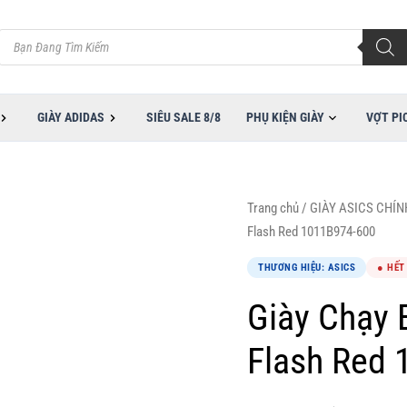
Tìm
kiếm
sản
phẩm
GIÀY ADIDAS
SIÊU SALE 8/8
PHỤ KIỆN GIÀY
VỢT PI
Trang chủ
/
GIÀY ASICS CHÍ
Flash Red 1011B974-600
THƯƠNG HIỆU: ASICS
● HẾT
Giày Chạy 
Flash Red