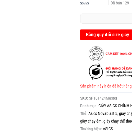
Đã bán
129
Được
xếp
hạng
0.0
5
sao
Bảng quy đổi size giày
Sản phẩm này hiện đã hết hàng
SKU:
SP101424Master
Danh mục:
GIÀY ASICS CHÍNH
Thẻ:
Asics Novablast 5
,
giày ch
giày chạy êm
,
giày chạy thể tha
Thương hiệu:
ASICS