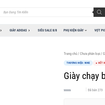
Tìm
kiếm
sản
phẩm
GIÀY ADIDAS
SIÊU SALE 8/8
PHỤ KIỆN GIÀY
VỢT PI
Trang chủ
/
Chưa phân loại
/ G
THƯƠNG HIỆU: NIKE
● HẾT 
Giày chạy 
Đã bán
273
Được
xếp
hạng