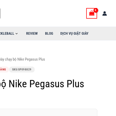
CKLEBALL
REVIEW
BLOG
DỊCH VỤ GIẶT GIÀY
iày chạy bộ Nike Pegasus Plus
HÀNG
SKU:
SP098829
bộ Nike Pegasus Plus