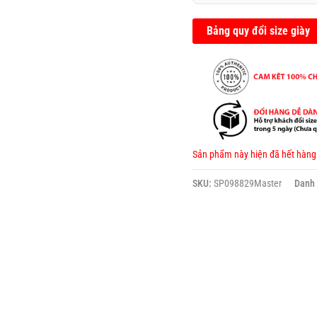
0.0
5
sao
Bảng quy đổi size giày
Sản phẩm này hiện đã hết hàng
SKU:
SP098829Master
Danh