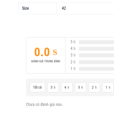
Size
42
5
0.0
4
3
2
ĐÁNH GIÁ TRUNG BÌNH
1
Tất cả
5
4
3
2
1
Chưa có đánh giá nào.