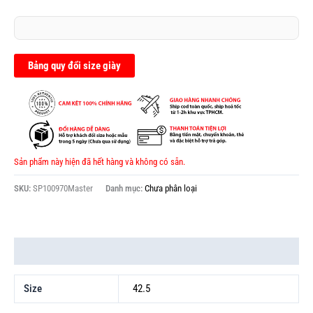
Được
xếp
hạng
0.0
5
sao
Bảng quy đổi size giày
Sản phẩm này hiện đã hết hàng và không có sẵn.
SKU:
SP100970Master
Danh mục:
Chưa phân loại
Thông tin bổ sung
Size
42.5