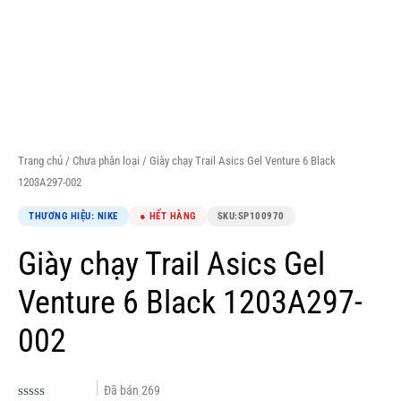
Trang chủ
/
Chưa phân loại
/ Giày chạy Trail Asics Gel Venture 6 Black
1203A297-002
THƯƠNG HIỆU: NIKE
● HẾT HÀNG
SKU:
SP100970
Giày chạy Trail Asics Gel
Venture 6 Black 1203A297-
002
Đã bán
269