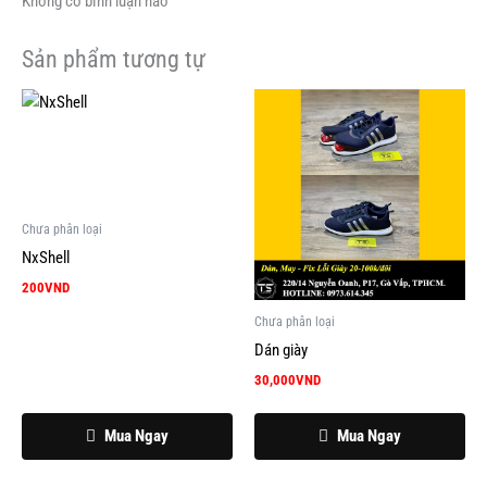
Không có bình luận nào
Sản phẩm tương tự
Chưa phân loại
NxShell
200
VND
Chưa phân loại
Dán giày
30,000
VND
Mua Ngay
Mua Ngay