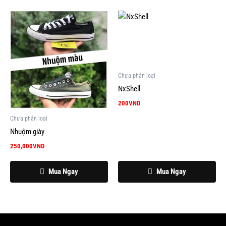
Chưa phân loại
NxShell
200
VND
Chưa phân loại
Nhuộm giày
250,000
VND
Mua Ngay
Mua Ngay