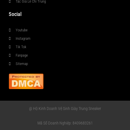
Tác Giả Lê Chí Trung
Social
Youtube
Instagram
Tik Tok
Fanpage
Sitemap
@ Hộ Kinh Doanh Vệ Sinh Giày Trung Sneaker
Mã Số Doanh Nghiệp: 8409683261