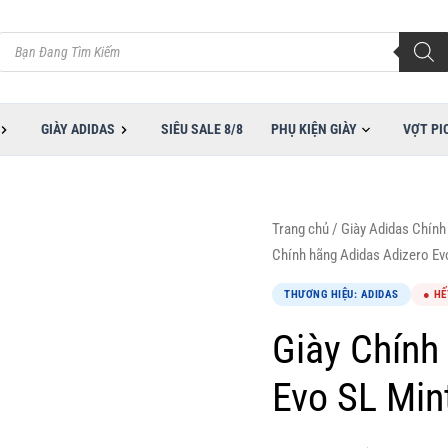
Tìm
kiếm
sản
phẩm
GIÀY ADIDAS
SIÊU SALE 8/8
PHỤ KIỆN GIÀY
VỢT PI
Trang chủ
/
Giày Adidas Chính
Chính hãng Adidas Adizero Ev
THƯƠNG HIỆU: ADIDAS
● HẾ
Giày Chính
Evo SL Min