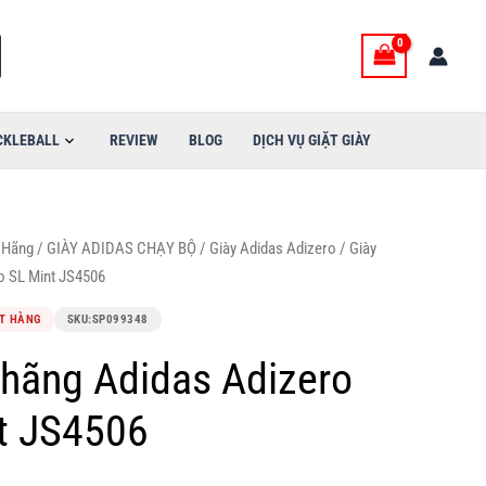
CKLEBALL
REVIEW
BLOG
DỊCH VỤ GIẶT GIÀY
 Hãng
/
GIÀY ADIDAS CHẠY BỘ
/
Giày Adidas Adizero
/ Giày
o SL Mint JS4506
T HÀNG
SKU:
SP099348
 hãng Adidas Adizero
t JS4506