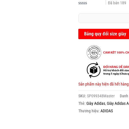
Đã bán
189
Được
xếp
hạng
0.0
5
sao
Bảng quy đổi size giày
Sản phẩm này hiện đã hết hàng
SKU:
SP099348Master
Danh
Thẻ:
Giày Adidas
,
Giày Adidas A
Thương hiệu:
ADIDAS