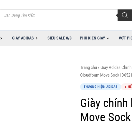
Tìm
kiếm
sản
phẩm
GIÀY ADIDAS
SIÊU SALE 8/8
PHỤ KIỆN GIÀY
VỢT PI
Trang chủ
/
Giày Adidas Chính
Cloudfoam Move Sock ID652
THƯƠNG HIỆU: ADIDAS
● HẾ
Giày chính
Move Sock