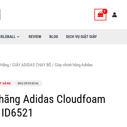
CKLEBALL
REVIEW
BLOG
DỊCH VỤ GIẶT GIÀY
 Hãng
/
GIÀY ADIDAS CHẠY BỘ
/ Giày chính hãng Adidas
1
T HÀNG
SKU:
SP098046
 hãng Adidas Cloudfoam
 ID6521