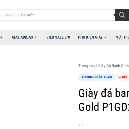
Tìm
kiếm
sản
phẩm
GIÀY ADIDAS
SIÊU SALE 8/8
PHỤ KIỆN GIÀY
VỢT PI
Trang chủ
/
Giày Đá Banh Chí
THƯƠNG HIỆU: KHÁC
● HẾT
Giày đá ba
Gold P1GD
5.0