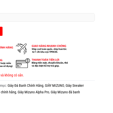
 và không có sẵn.
 mục:
Giày Đá Banh Chính Hãng
,
GIÀY MIZUNO
,
Giày Sneaker
 chính hãng
,
Giày Mizuno Alpha Pro
,
Giày Mizuno đá banh