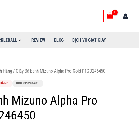
CKLEBALL
REVIEW
BLOG
DỊCH VỤ GIẶT GIÀY
nh Hãng
/ Giày đá banh Mizuno Alpha Pro Gold P1GD246450
 HÀNG
SKU:
SP098401
nh Mizuno Alpha Pro
246450