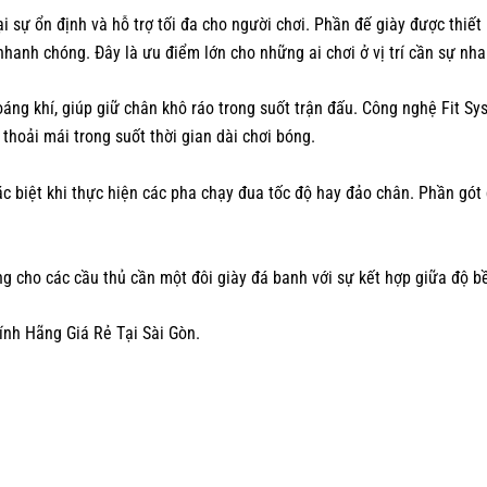
i sự ổn định và hỗ trợ tối đa cho người chơi. Phần đế giày được thiết
nhanh chóng. Đây là ưu điểm lớn cho những ai chơi ở vị trí cần sự nh
hoáng khí, giúp giữ chân khô ráo trong suốt trận đấu. Công nghệ Fit S
 thoải mái trong suốt thời gian dài chơi bóng.
c biệt khi thực hiện các pha chạy đua tốc độ hay đảo chân. Phần gót 
 cho các cầu thủ cần một đôi giày đá banh với sự kết hợp giữa độ bền
nh Hãng Giá Rẻ Tại Sài Gòn.